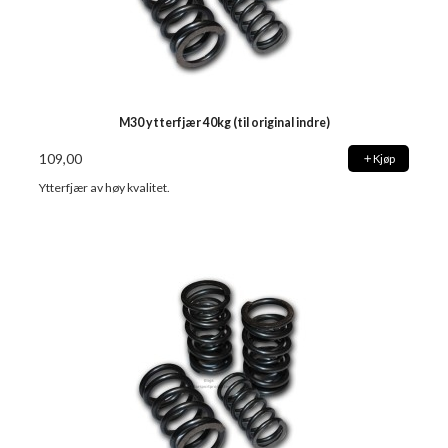
M30 ytterfjær 40kg (til original indre)
109,00
Kjøp
Ytterfjær av høy kvalitet.