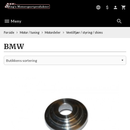
Gå
til
innholdet
Meny
Forside
Motor / tuning
Motordeler
Ventilfjær / styring / shims
BMW