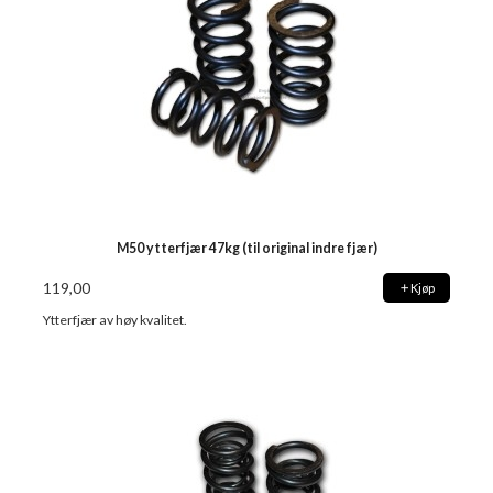
M50 ytterfjær 47kg (til original indre fjær)
119,00
Kjøp
Ytterfjær av høy kvalitet.