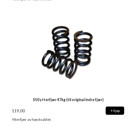
S50 ytterfjær 47kg (til original indre fjær)
119,00
Kjøp
Ytterfjær av høy kvalitet.