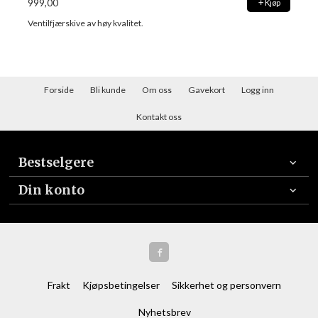
999,00
Kjøp
Ventilfjærskive av høy kvalitet.
Forside
Bli kunde
Om oss
Gavekort
Logg inn
Kontakt oss
Bestselgere
Din konto
Frakt
Kjøpsbetingelser
Sikkerhet og personvern
Nyhetsbrev