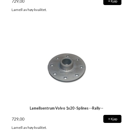
729,00
Kjøp
Lamell av høy kvalitet.
Lamellsentrum Volvo 1x20 -Splines --Rally--
729,00
Kjøp
Lamell av høy kvalitet.