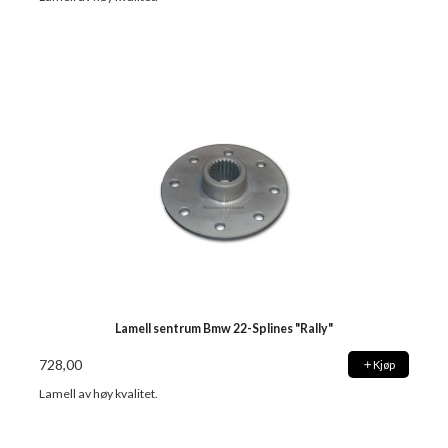
Lamell sentrum Bmw 22-Splines "Rally"
728,00
Kjøp
Lamell av høy kvalitet.