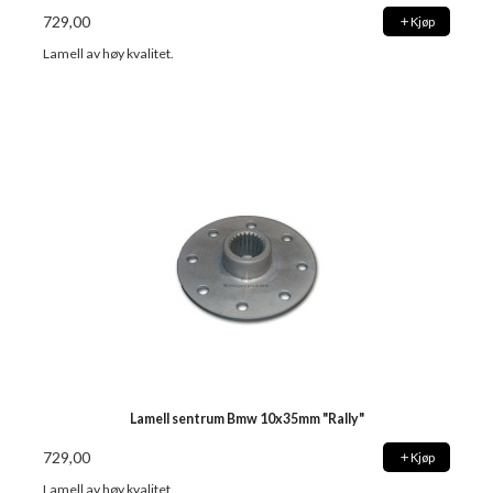
729,00
Kjøp
Lamell av høy kvalitet.
Lamell sentrum Bmw 10x35mm "Rally"
729,00
Kjøp
Lamell av høy kvalitet.