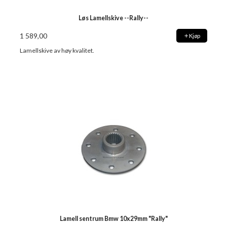
Løs Lamellskive --Rally--
1 589,00
Kjøp
Lamellskive av høy kvalitet.
Lamell sentrum Bmw 10x29mm "Rally"