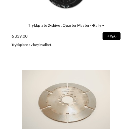
Trykkplate 2-skivet Quarter Master --Rally--
6 339,00
Kjøp
Trykkplate av høy kvalitet.