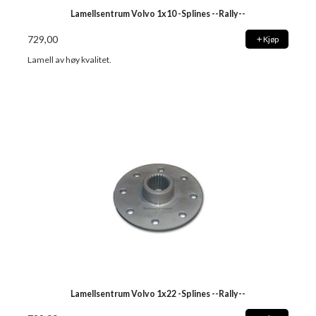
Lamellsentrum Volvo 1x10 -Splines --Rally--
729,00
Kjøp
Lamell av høy kvalitet.
Lamellsentrum Volvo 1x22 -Splines --Rally--