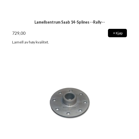
Lamellsentrum Saab 14-Splines --Rally--
729,00
Kjøp
Lamell av høy kvalitet.