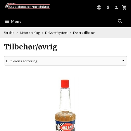
Gå
til
innholdet
Meny
Forside
Motor / tuning
Drivstoffsystem
Dyser / tilbehør
Tilbehør/øvrig