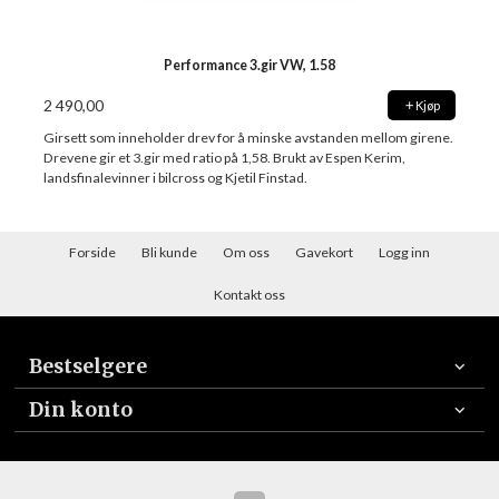
Performance 3.gir VW, 1.58
2 490,00
Kjøp
Girsett som inneholder drev for å minske avstanden mellom girene.
Drevene gir et 3.gir med ratio på 1,58. Brukt av Espen Kerim,
landsfinalevinner i bilcross og Kjetil Finstad.
Forside
Bli kunde
Om oss
Gavekort
Logg inn
Kontakt oss
Bestselgere
Din konto