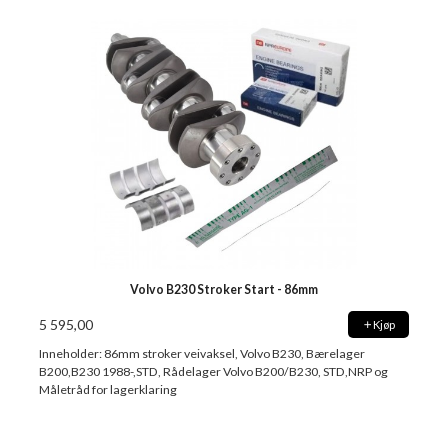
Volvo B230 Stroker Start - 86mm
5 595,00
Kjøp
Inneholder: 86mm stroker veivaksel, Volvo B230, Bærelager
B200,B230 1988-,STD, Rådelager Volvo B200/B230, STD,NRP og
Måletråd for lagerklaring