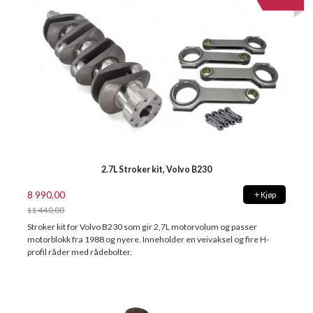
2.7L Stroker kit, Volvo B230
8 990,00
Kjøp
11 440,00
Rabatt
Stroker kit for Volvo B230 som gir 2,7L motorvolum og passer
motorblokk fra 1988 og nyere. Inneholder en veivaksel og fire H-
profil råder med rådebolter.