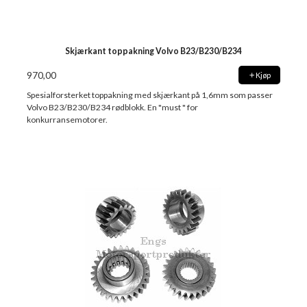
Skjærkant toppakning Volvo B23/B230/B234
970,00
Kjøp
Spesialforsterket toppakning med skjærkant på 1,6mm som passer
Volvo B23/B230/B234 rødblokk. En "must " for
konkurransemotorer.