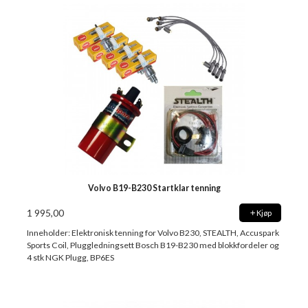
Volvo B19-B230 Startklar tenning
1 995,00
Kjøp
Inneholder: Elektronisk tenning for Volvo B230, STEALTH, Accuspark
Sports Coil, Pluggledningsett Bosch B19-B230 med blokkfordeler og
4 stk NGK Plugg, BP6ES