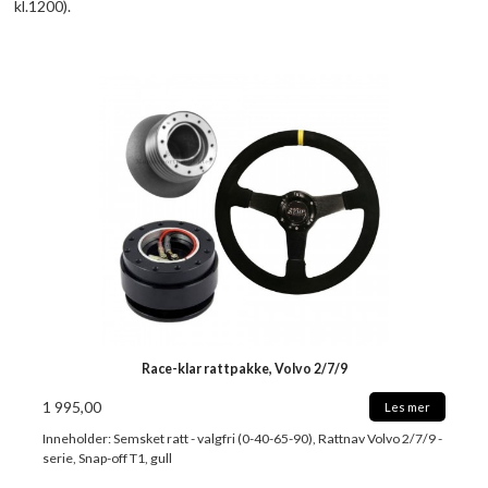
kl.1200).
Race-klar rattpakke, Volvo 2/7/9
1 995,00
Les mer
Inneholder: Semsket ratt - valgfri (0-40-65-90), Rattnav Volvo 2/7/9 -
serie, Snap-off T1, gull