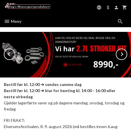
Gå
til
innholdet
Meny
Prev
N
Bestill før kl. 12:00 ➜ sendes samme dag
Bestill før kl. 12:00 ➜ klar for henting kl. 14:00 - 16:00 eller
neste virkedag
Gjelder lagerførte varer og på dagene mandag, onsdag, torsdag og
fredag
FRI FRAKT:
Elverumsfestivalen, 8.-9. august 2026 (må bestilles innen 6.aug