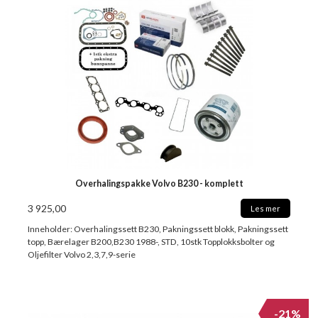
Overhalingspakke Volvo B230 - komplett
3 925,00
Les mer
Inneholder: Overhalingssett B230, Pakningssett blokk, Pakningssett
topp, Bærelager B200,B230 1988-, STD, 10stk Topplokksbolter og
Oljefilter Volvo 2,3,7,9-serie
-21%