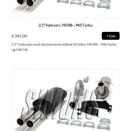
2,5" Halvsats 740 88~, 940 Turbo
6 345,00
Kjøp
2,5" Halvsats med aluminiserte stålrør til Volvo 740 88~, 940 Turbo
og 940 Tdi.