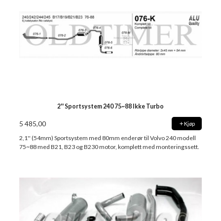
2'' Sportsystem 240 75~88 Ikke Turbo
5 485,00
Kjøp
2,1'' (54mm) Sportsystem med 80mm enderør til Volvo 240 modell
75~88 med B21, B23 og B230 motor, komplett med monteringssett.