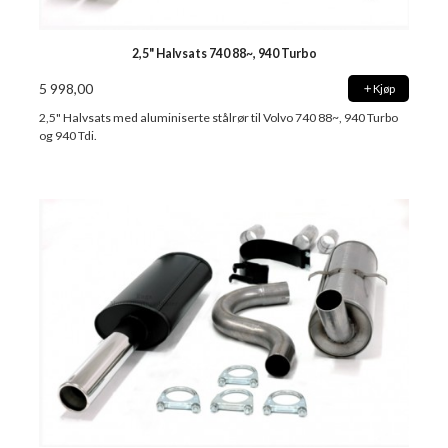
2,5" Halvsats 740 88~, 940 Turbo
5 998,00
Kjøp
2,5" Halvsats med aluminiserte stålrør til Volvo 740 88~, 940 Turbo
og 940 Tdi.