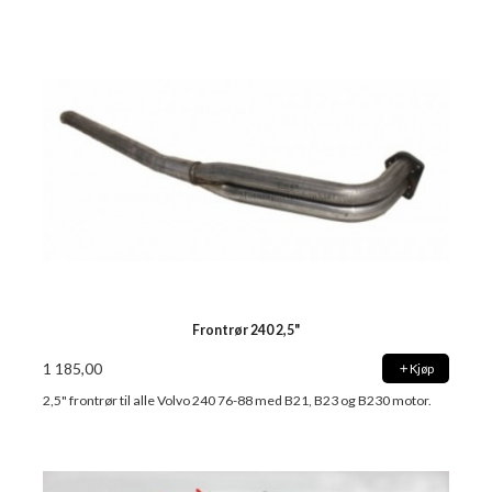
Frontrør 240 2,5"
1 185,00
Kjøp
2,5" frontrør til alle Volvo 240 76-88 med B21, B23 og B230 motor.