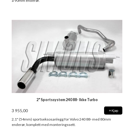
á 90mm enderør.
2" Sportssystem 240 88- Ikke Turbo
3 955,00
Kjøp
2,1" (54mm) sportseksosanlegg for Volvo 240 88- med 80mm
enderør, komplett med monteringssett.