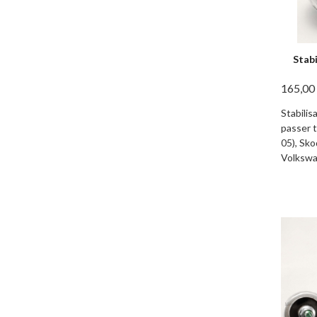
Stab
165,00
Stabili
passer t
05), Sk
Volkswa