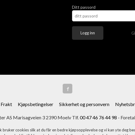
Ditt passord
G
Frakt
Kjøpsbetingelser
Sikkerhet og personvern
Nyhetsbr
er AS Marisagveien 3 2390 Moelv Tlf.
00 47 46 76 44 98
- Foreta
k bruker cookies slik at du får en bedre kjøpsopplevelse og vi kan yte deg bed