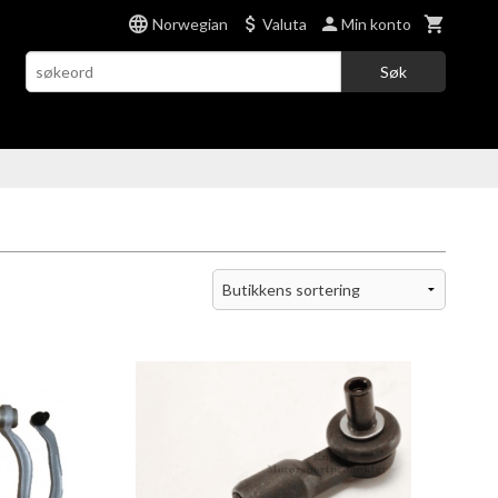
Norwegian
Valuta
Min konto
Søk