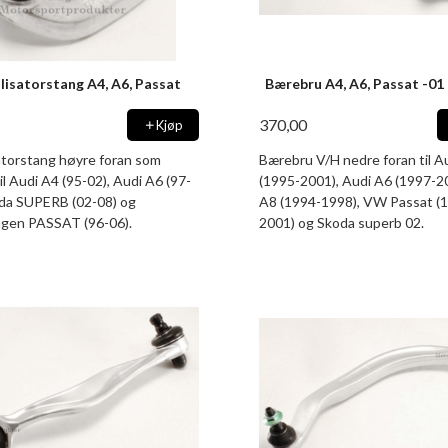
ilisatorstang A4, A6, Passat
Bærebru A4, A6, Passat -01
370,00
Kjøp
satorstang høyre foran som
Bærebru V/H nedre foran til A
il Audi A4 (95-02), Audi A6 (97-
(1995-2001), Audi A6 (1997-2
oda SUPERB (02-08) og
A8 (1994-1998), VW Passat (
gen PASSAT (96-06).
2001) og Skoda superb 02.