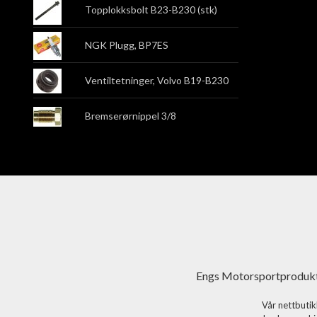
Topplokksbolt B23-B230 (stk)
NGK Plugg, BP7ES
Ventiltetninger, Volvo B19-B230
Bremserørnippel 3/8
Engs Motorsportprodukt
Vår nettbutik