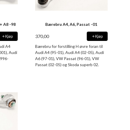
 + A8 -98
Bærebru A4, A6, Passat -01
370,00
Kjøp
Kjøp
udi A4
Bærebru for forstilling H øvre foran til
001), Audi
Audi A4 (95-01), Audi A4 (02-05), Audi
1996-
A6 (97-01), VW Passat (96-01), VW
Passat (02-05) og Skoda superb 02.