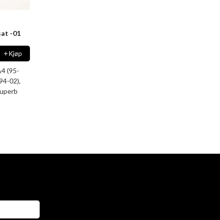
sat -01
Kjøp
A4 (95-
94-02),
superb