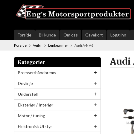
Gå
til
innholdet
Forside
Bli kunde
Om oss
Gavekort
Logg inn
Forside
Veibil
Lenkearmer
Audi A4/ A6
Audi 
Kategorier
Bremser/håndbrems
Drivlinje
Understell
Eksteriør / Interiør
Motor / tuning
Elektronisk Utstyr