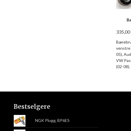
Bæ
335,00
Bærebru 
venstre 
05), Aud
VW Pass
(02-08).
Bestselgere
NGK Plugg, BP6ES