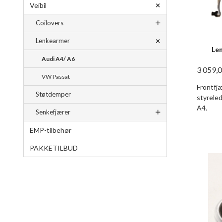
Veibil
Coilovers
Lenkearmer
Le
Audi A4/ A6
3 059,
VW Passat
Frontfj
Støtdemper
styrele
A4.
Senkefjærer
EMP-tilbehør
PAKKETILBUD