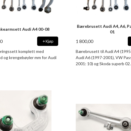
Bærebrusett Audi A4, A6, P
nkearmsett Audi A4 00-08
01
00
1 800,00
Kjøp
æringssett komplett med
Bærebrusett til Audi A4 (1995
dd og krengebøyler mm for Audi
Audi A6 (1997-2001), VW Pas
2001: 10) og Skoda superb 02.