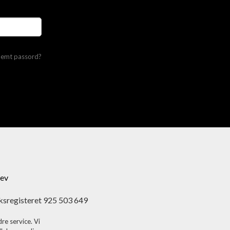
lemt passord?
ev
ksregisteret 925 503 649
re service. Vi