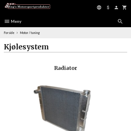
Gå
til
innholdet
Meny
Forside
Motor / tuning
Kjølesystem
Radiator