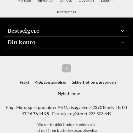
Forside
Bli kunde
Om oss
Gavekort
Logg inn
Kontakt oss
Bestselgere
Din konto
Frakt
Kjøpsbetingelser
Sikkerhet og personvern
Nyhetsbrev
Engs Motorsportprodukter AS Marisagveien 3 2390 Moelv Tlf.
00
47 46 76 44 98
- Foretaksregisteret 925 503 649
Vår nettbutikk bruker cookies slik
at du får en bedre kjøpsopplevelse