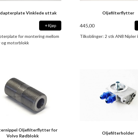
dapterplate Vinklede uttak
Oljefilterflytter
445,00
Kjøp
pterplate for montering mellom
Tilkoblinger: 2 stk AN8 Nipler 
er og motorblokk
rnippel Oljefilterflytter for
Oljefilterholder
Volvo Rødblokk