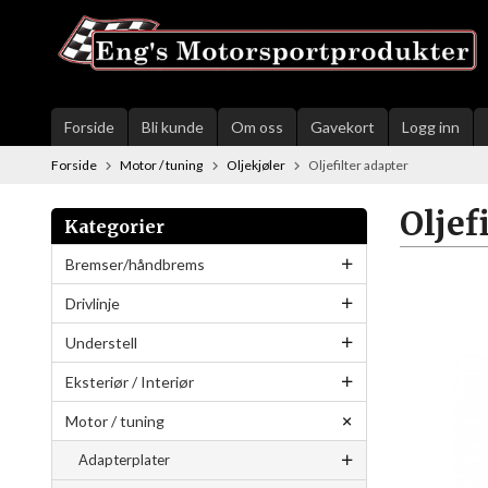
Gå
til
innholdet
Forside
Bli kunde
Om oss
Gavekort
Logg inn
Forside
Motor / tuning
Oljekjøler
Oljefilter adapter
Oljef
Kategorier
Bremser/håndbrems
Drivlinje
Understell
Eksteriør / Interiør
Motor / tuning
Adapterplater