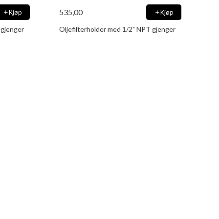
535,00
Kjøp
Kjøp
 gjenger
Oljefilterholder med 1/2" NPT gjenger