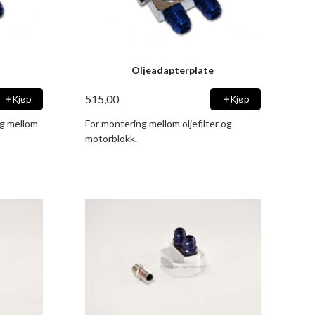
Oljeadapterplate
515,00
Kjøp
Kjøp
ng mellom
For montering mellom oljefilter og
motorblokk.