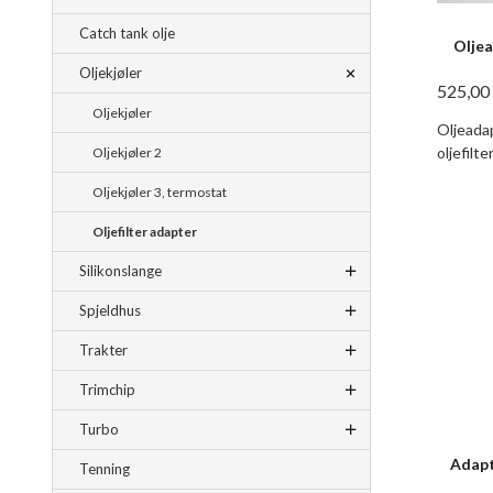
Catch tank olje
Oljea
Oljekjøler
525,00
Oljekjøler
Oljeada
oljefilt
Oljekjøler 2
Oljekjøler 3, termostat
Oljefilter adapter
Silikonslange
Spjeldhus
Trakter
Trimchip
Turbo
Adapte
Tenning