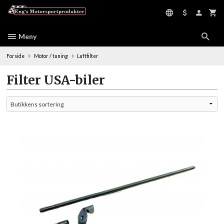
Gå
til
innholdet
Meny
Forside
Motor / tuning
Luftfilter
Filter USA-biler