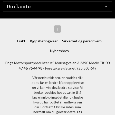
Din konto
Frakt
Kjøpsbetingelser
Sikkerhet og personvern
Nyhetsbrev
Engs Motorsportprodukter AS Marisagveien 3 2390 Moelv Tlf.
00
47 46 76 44 98
- Foretaksregisteret 925 503 649
Vår nettbutikk bruker cookies slik
at du får en bedre kjøpsopplevelse
og vi kan yte deg bedre service. Vi
bruker cookies hovedsaklig til å
lagre innloggingsdetaljer og huske
hva du har puttet i handlekurven
din. Fortsett å bruke siden som
normalt om du godtar dette.
Les