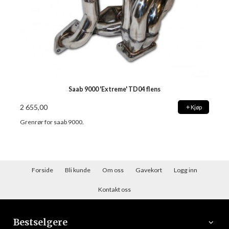
Saab 9000 'Extreme' TD04 flens
2 655,00
Kjøp
Grenrør for saab 9000.
Forside
Bli kunde
Om oss
Gavekort
Logg inn
Kontakt oss
Bestselgere