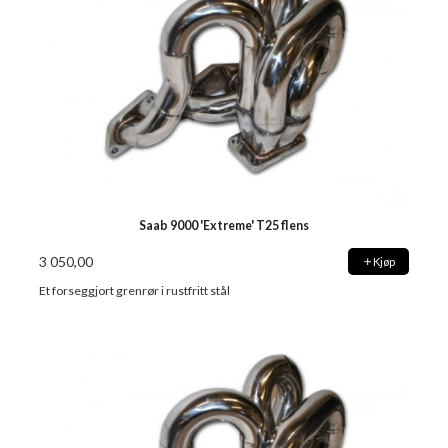
Saab 9000 'Extreme' T25 flens
3 050,00
Kjøp
Et forseggjort grenrør i rustfritt stål