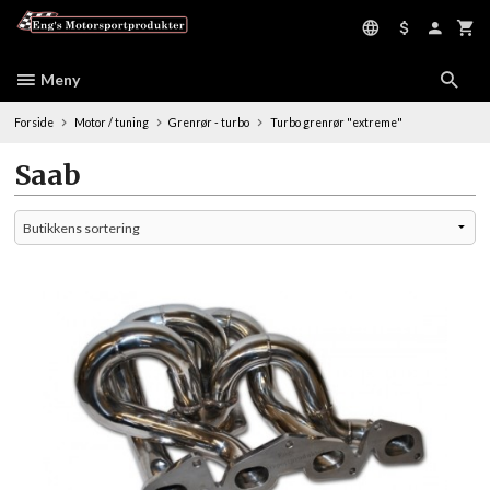
Gå
til
innholdet
Meny
Forside
Motor / tuning
Grenrør - turbo
Turbo grenrør "extreme"
Saab