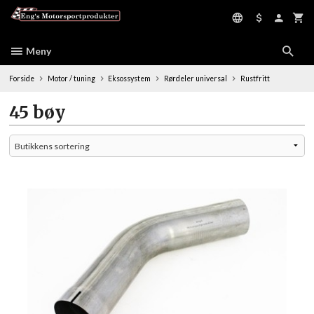
Gå
til
innholdet
Meny
Forside
Motor / tuning
Eksossystem
Rørdeler universal
Rustfritt
45 bøy