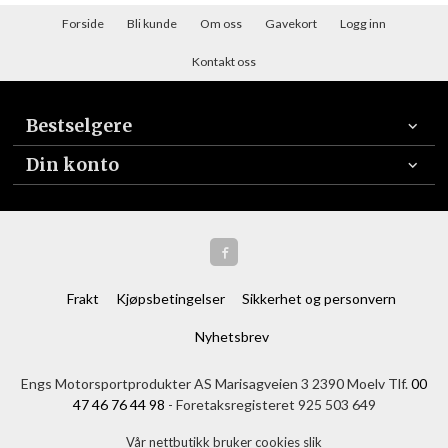
Forside
Bli kunde
Om oss
Gavekort
Logg inn
Kontakt oss
Bestselgere
Din konto
Frakt
Kjøpsbetingelser
Sikkerhet og personvern
Nyhetsbrev
Engs Motorsportprodukter AS Marisagveien 3 2390 Moelv Tlf.
00
47 46 76 44 98
- Foretaksregisteret 925 503 649
Vår nettbutikk bruker cookies slik