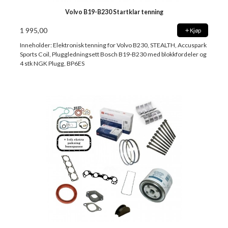
Volvo B19-B230 Startklar tenning
1 995,00
Kjøp
Inneholder: Elektronisk tenning for Volvo B230, STEALTH, Accuspark
Sports Coil, Pluggledningsett Bosch B19-B230 med blokkfordeler og
4 stk NGK Plugg, BP6ES