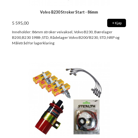
Volvo B230 Stroker Start - 86mm
5 595,00
Kjøp
Inneholder: 86mm stroker veivaksel, Volvo B230, Bærelager
B200,B230 1988-,STD, Rådelager Volvo B200/B230, STD,NRP og
Måletråd for lagerklaring