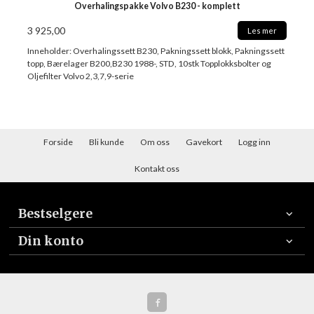
Overhalingspakke Volvo B230 - komplett
3 925,00
Les mer
Inneholder: Overhalingssett B230, Pakningssett blokk, Pakningssett
topp, Bærelager B200,B230 1988-, STD, 10stk Topplokksbolter og
Oljefilter Volvo 2,3,7,9-serie
Forside
Bli kunde
Om oss
Gavekort
Logg inn
Kontakt oss
Bestselgere
Din konto