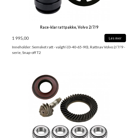
Race-klar rattpakke, Volvo 2/7/9
1 995,00
Les mer
Inneholder: Semsket ratt - valgfri (0-40-65-90), Rattnav Volvo 2/7/9 -
serie, Snap-off T2