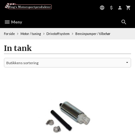
Gå
til
innholdet
Meny
Forside
Motor / tuning
Drivstoffsystem
Bensinpumper / tilbehør
In tank