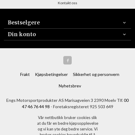
Kontakt oss
Bestselgere
Din konto
Frakt
Kjøpsbetingelser
Sikkerhet og personvern
Nyhetsbrev
Engs Motorsportprodukter AS Marisagveien 3 2390 Moelv Tlf.
00
47 46 76 44 98
- Foretaksregisteret 925 503 649
Vår nettbutikk bruker cookies slik
at du får en bedre kjøpsopplevelse
og vi kan yte deg bedre service. Vi
bruker cookies hovedsaklig til å