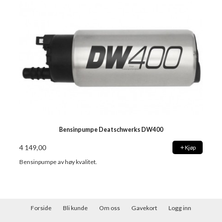
Bensinpumpe Deatschwerks DW400
4 149,00
Kjøp
Bensinpumpe av høy kvalitet.
Forside
Bli kunde
Om oss
Gavekort
Logg inn