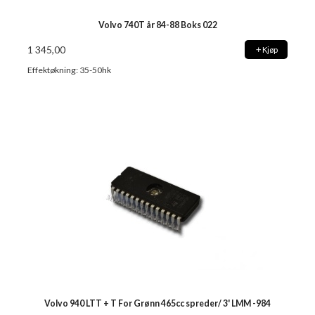
Volvo 740T år 84-88 Boks 022
1 345,00
Kjøp
Effektøkning: 35-50hk
Volvo 940 LTT + T For Grønn 465cc spreder/ 3' LMM -984