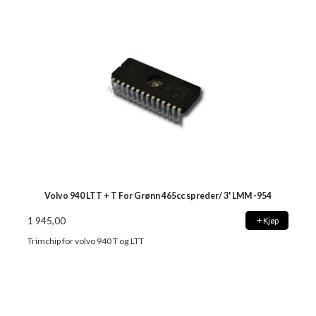
Volvo 940 LTT + T For Grønn 465cc spreder/ 3' LMM -954
1 945,00
Kjøp
Trimchip for volvo 940 T og LTT