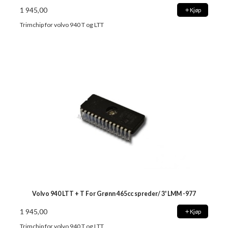
1 945,00
Kjøp
Trimchip for volvo 940 T og LTT
Volvo 940 LTT + T For Grønn 465cc spreder/ 3' LMM -977
1 945,00
Kjøp
Trimchip for volvo 940 T og LTT