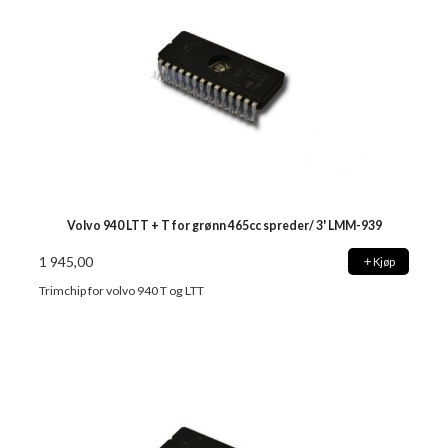
Volvo 940 LTT + T for grønn 465cc spreder/ 3' LMM-939
1 945,00
Kjøp
Trimchip for volvo 940 T og LTT