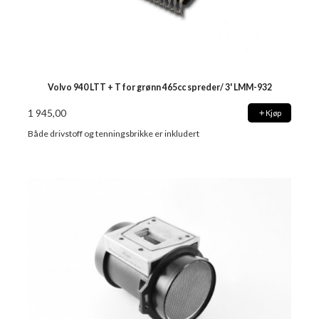
Volvo 940 LTT + T for grønn 465cc spreder/ 3' LMM-932
1 945,00
Kjøp
Både drivstoff og tenningsbrikke er inkludert