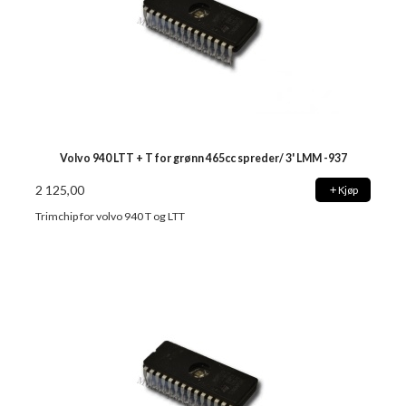
Volvo 940 LTT + T for grønn 465cc spreder/ 3' LMM -937
2 125,00
Kjøp
Trimchip for volvo 940 T og LTT