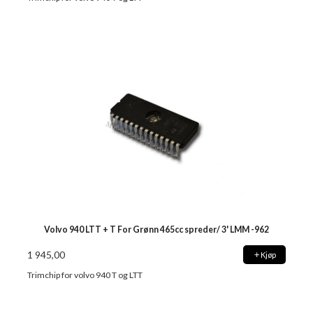
Volvo 940 LTT + T For Grønn 465cc spreder/ 3' LMM -962
1 945,00
Kjøp
Trimchip for volvo 940 T og LTT