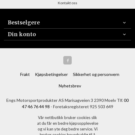
Kontakt oss
Bestselgere
Din konto
Frakt
Kjøpsbetingelser
Sikkerhet og personvern
Nyhetsbrev
Engs Motorsportprodukter AS Marisagveien 3 2390 Moelv Tlf.
00
47 46 76 44 98
- Foretaksregisteret 925 503 649
Vår nettbutikk bruker cookies slik
at du får en bedre kjøpsopplevelse
og vi kan yte deg bedre service. Vi
bruker cookies hovedsaklig til å