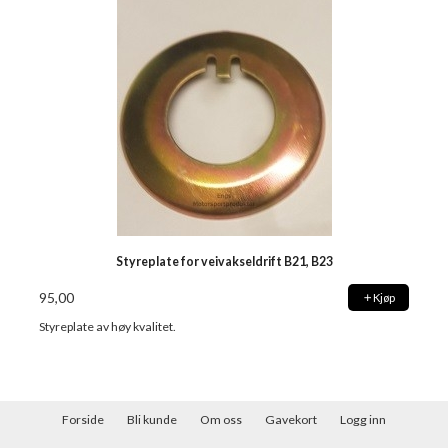
Styreplate for veivakseldrift B21, B23
95,00
Kjøp
Styreplate av høy kvalitet.
Forside
Bli kunde
Om oss
Gavekort
Logg inn