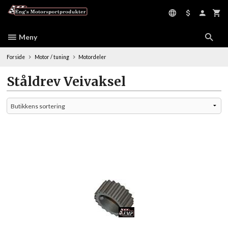
Gå
til
innholdet
Meny
Forside
Motor / tuning
Motordeler
Ståldrev Veivaksel