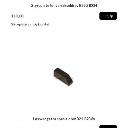
Styreplate for veivakseldrev B230, B234
110,00
Kjøp
Styreplate av høy kvalitet.
Løs wedge for spesialdrev B21-B23 8v