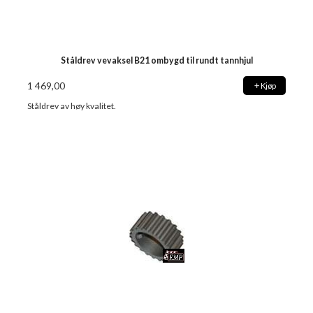
Ståldrev vevaksel B21 ombygd til rundt tannhjul
1 469,00
Kjøp
Ståldrev av høy kvalitet.