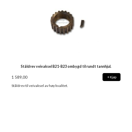
Ståldrev veivaksel B21-B23 ombygd til rundt tannhjul.
1 589,00
Kjøp
Ståldrev til veivaksel av høy kvalitet.