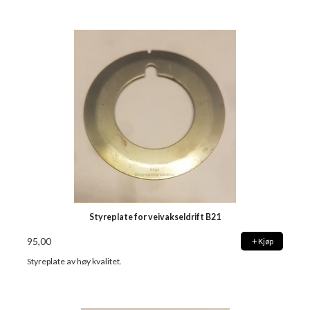
Styreplate for veivakseldrift B21
95,00
Kjøp
Styreplate av høy kvalitet.