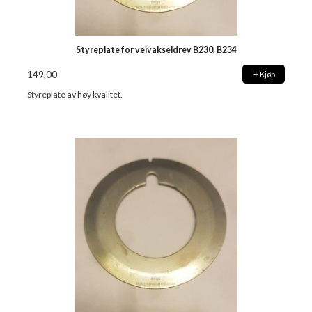
Styreplate for veivakseldrev B230, B234
149,00
Kjøp
Styreplate av høy kvalitet.