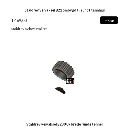
Ståldrev veivaksel B21 ombygd til rundt tannhjul
1 469,00
Kjøp
Ståldrev av høy kvalitet.
Ståldrev veivaksel B230 8v brede runde tenner