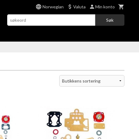
Norwegian
Valuta
Min konto
Søk