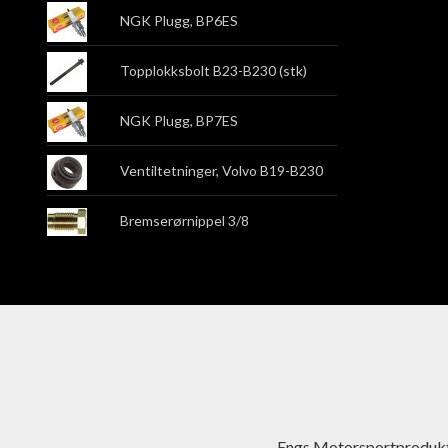
NGK Plugg, BP6ES
Topplokksbolt B23-B230 (stk)
NGK Plugg, BP7ES
Ventiltetninger, Volvo B19-B230
Bremserørnippel 3/8
Engs Motorsportprodukt