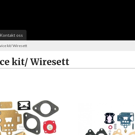
Kontakt oss
vice kit/ Wiresett
ce kit/ Wiresett