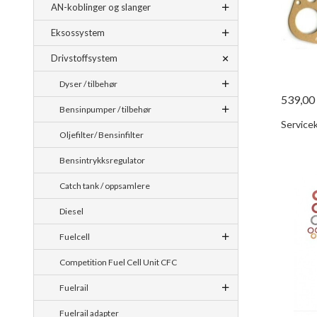
AN-koblinger og slanger
Eksossystem
Drivstoffsystem
Dyser / tilbehør
539,00
Bensinpumper / tilbehør
Servicek
Oljefilter/ Bensinfilter
Bensintrykksregulator
Catch tank / oppsamlere
Diesel
Fuelcell
Competition Fuel Cell Unit CFC
Fuelrail
Fuelrail adapter