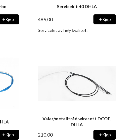
urbo
Servicekit 40 DHLA
489,00
Kjøp
Kjøp
Servicekit av høy kvalitet.
Vaier/metalltråd wiresett DCOE,
DHLA
DHLA
210,00
Kjøp
Kjøp