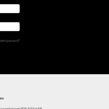
lemt passord?
ev
ksregisteret 925 503 649