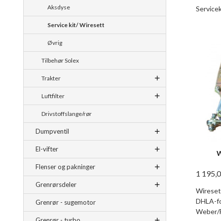
Aksdyse
Servicek
Service kit/ Wiresett
Øvrig
Tilbehør Solex
Trakter
Luftfilter
Drivstoffslange/rør
Dumpventil
El-vifter
W
Flenser og pakninger
1 195,
Grenrørsdeler
Wiresett
DHLA-fo
Grenrør - sugemotor
Weber/F
Grenrør - turbo