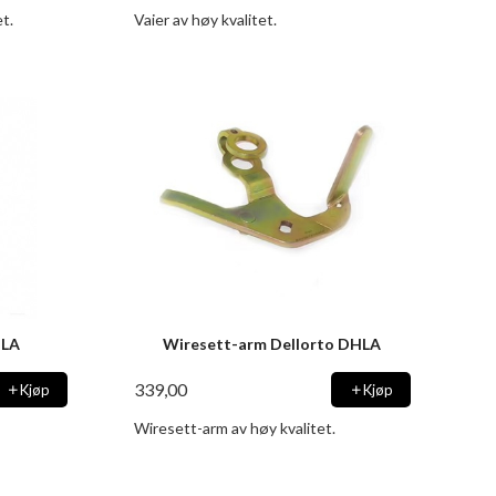
et.
Vaier av høy kvalitet.
HLA
Wiresett-arm Dellorto DHLA
339,00
Kjøp
Kjøp
Wiresett-arm av høy kvalitet.