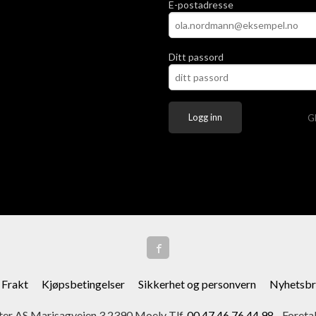
E-postadresse
Ditt passord
G
Frakt
Kjøpsbetingelser
Sikkerhet og personvern
Nyhetsbr
er AS Marisagveien 3 2390 Moelv Tlf.
00 47 46 76 44 98
- Foreta