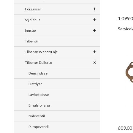
Forgasser
1 099,
Spjeldhus
Servicek
Innsug
Tilbehør
Tilbehør Weber/Fajs
Tilbehør Dellorto
Bensindyse
Luftdyse
Lavfartsdyse
Emulsjonsrør
Nåleventil
Pumpeventil
609,00