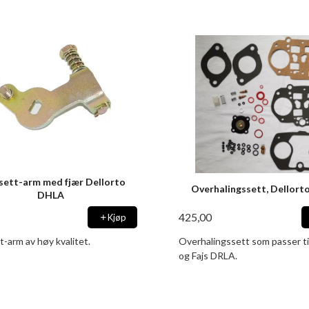
sett-arm med fjær Dellorto
Overhalingssett, Dellort
DHLA
425,00
Kjøp
-arm av høy kvalitet.
Overhalingssett som passer ti
og Fajs DRLA.