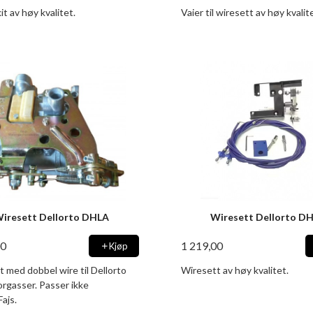
it av høy kvalitet.
Vaier til wiresett av høy kvalit
iresett Dellorto DHLA
Wiresett Dellorto D
00
1 219,00
Kjøp
 med dobbel wire til Dellorto
Wiresett av høy kvalitet.
rgasser. Passer ikke
ajs.