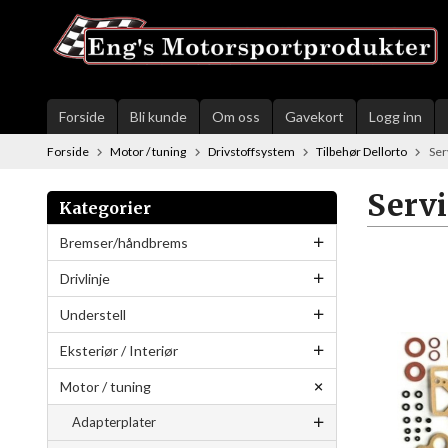
Gå
til
innholdet
Forside
Bli kunde
Om oss
Gavekort
Logg inn
Forside
Motor / tuning
Drivstoffsystem
Tilbehør Dellorto
Ser
Servi
Kategorier
Bremser/håndbrems
Drivlinje
Understell
Eksteriør / Interiør
Motor / tuning
Adapterplater