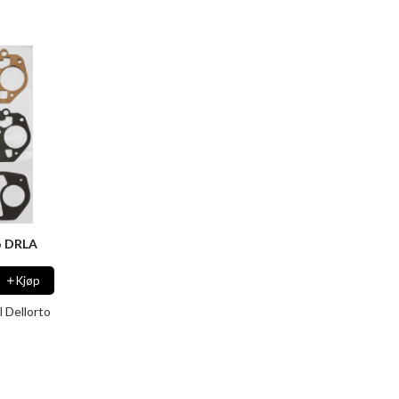
o DRLA
Kjøp
l Dellorto