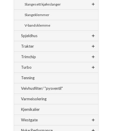
Slangesett kjøleslanger
Slangeklemmer
V-bandsklemme
Spjeldhus
Trakter
Trimchip
Turbo
Tenning
Veivhusfilter/ "pysventil"
Varmeisolering
Kjemikalier
Westgate
Nuke Performance