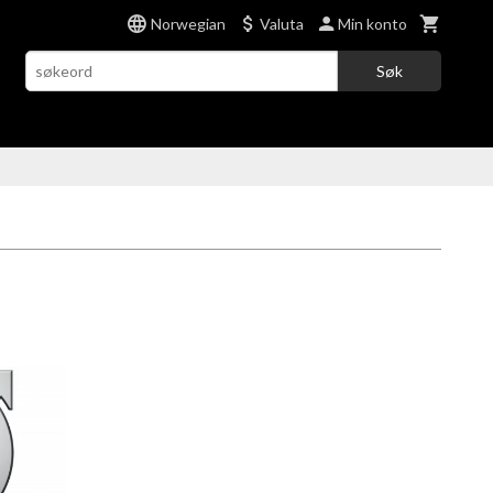
Norwegian
Valuta
Min konto
Søk