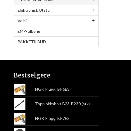
Elektronisk Utstyr
Veibil
EMP-tilbehør
PAKKETILBUD
Bestselgere
NGK Plugg, BP6ES
Topplokksbolt B23-B230 (stk)
NGK Plugg, BP7ES