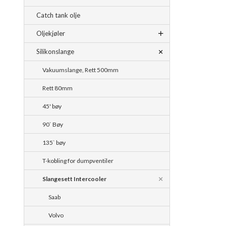
Catch tank olje
Oljekjøler
Silikonslange
Vakuumslange, Rett 500mm
Rett 80mm
45' bøy
90` Bøy
135` bøy
T-kobling for dumpventiler
Slangesett Intercooler
Saab
Volvo