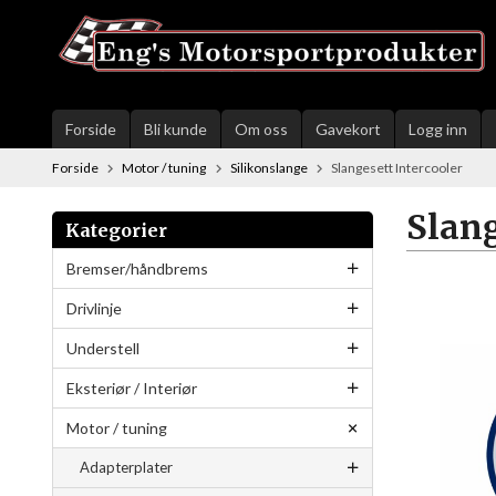
Gå
til
innholdet
Forside
Bli kunde
Om oss
Gavekort
Logg inn
Forside
Motor / tuning
Silikonslange
Slangesett Intercooler
Slang
Kategorier
Bremser/håndbrems
Drivlinje
Understell
Eksteriør / Interiør
Motor / tuning
Adapterplater