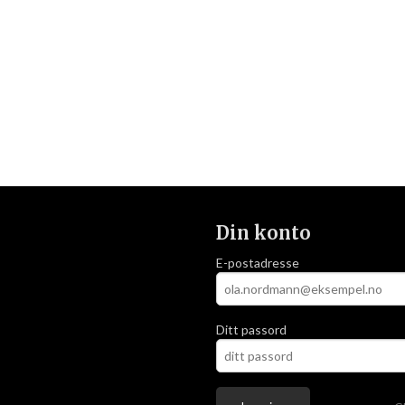
Din konto
E-postadresse
Ditt passord