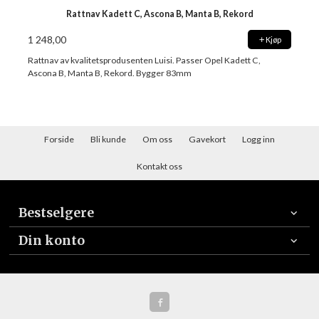
Rattnav Kadett C, Ascona B, Manta B, Rekord
1 248,00
Kjøp
Rattnav av kvalitetsprodusenten Luisi. Passer Opel Kadett C,
Ascona B, Manta B, Rekord. Bygger 83mm
Forside
Bli kunde
Om oss
Gavekort
Logg inn
Kontakt oss
Bestselgere
Din konto