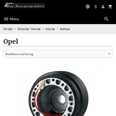
Gå
til
innholdet
Meny
Forside
Eksteriør / Interiør
Interiør
Rattnav
Opel