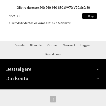
Oljetrykksensor 240, 740, 940, 850, S/V70, V70, S60/80
159,00
Kjøp
Oljetrykkbryter for Volvo med M14 x 1,5 gjenger.
Forside
Bli kunde
Om oss
Gavekort
Logg inn
Kontakt oss
Bestselgere
Din konto