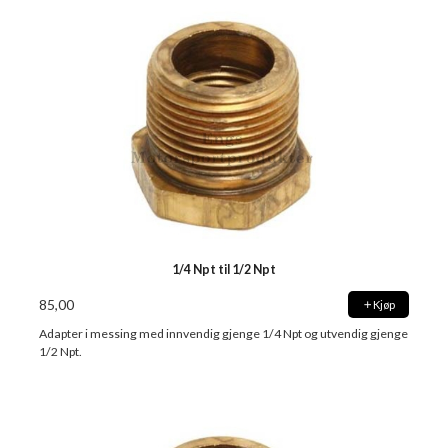
1/4 Npt til 1/2 Npt
85,00
Kjøp
Adapter i messing med innvendig gjenge 1/4 Npt og utvendig gjenge
1/2 Npt.