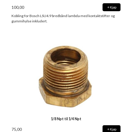
100,00
Kjøp
Kobling for Bosch LSU4.9 bredbånd lambda med kontaktstifter og
gummihylse inkludert.
1/8 Npt til 1/4 Npt
75,00
Kjøp