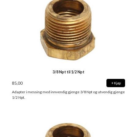
3/8 Npt til 1/2 Npt
85,00
Kjøp
Adapter i messing med innvendig gjenge 3/8 Npt og utvendig gjenge
1/2 Npt.