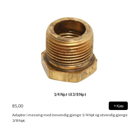
1/4 Npt til 3/8 Npt
85,00
Kjøp
Adapter i messing med innvendig gjenge 1/4 Npt og utvendig gjenge
3/8 Npt.