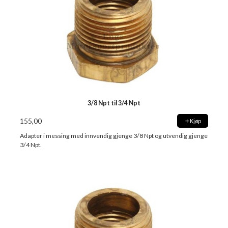
3/8 Npt til 3/4 Npt
155,00
Kjøp
Adapter i messing med innvendig gjenge 3/8 Npt og utvendig gjenge
3/4 Npt.