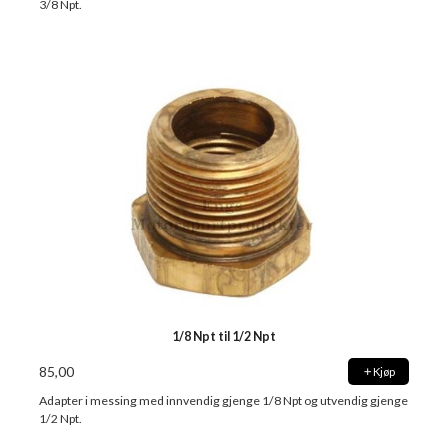
3/8 Npt.
1/8 Npt til 1/2 Npt
85,00
Kjøp
Adapter i messing med innvendig gjenge 1/8 Npt og utvendig gjenge
1/2 Npt.