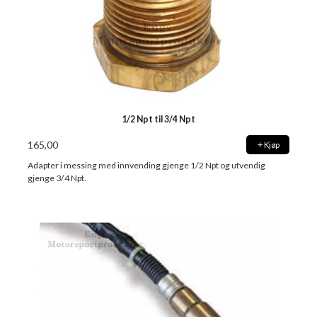
1/2 Npt til 3/4 Npt
165,00
Kjøp
Adapter i messing med innvending gjenge 1/2 Npt og utvendig
gjenge 3/4 Npt.