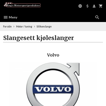
Gå
til
innholdet
Meny
Forside
Motor / tuning
Silikonslange
Slangesett kjøleslanger
Volvo