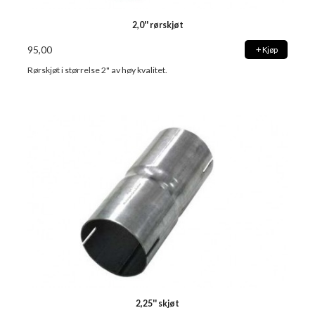
2,0'' rørskjøt
95,00
Kjøp
Rørskjøt i størrelse 2" av høy kvalitet.
2,25'' skjøt