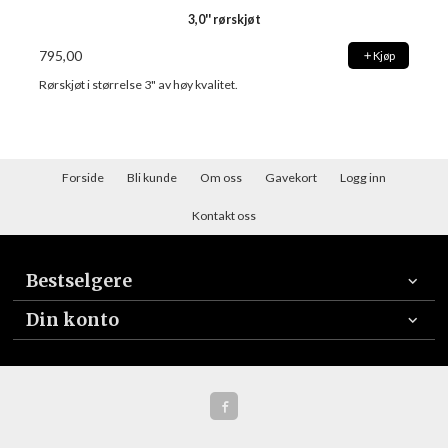
3,0'' rørskjøt
795,00
Kjøp
Rørskjøt i størrelse 3" av høy kvalitet.
Forside
Bli kunde
Om oss
Gavekort
Logg inn
Kontakt oss
Bestselgere
Din konto