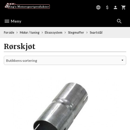
Gå
til
innholdet
Meny
Forside
Motor / tuning
Eksossystem
Stegmuffer
Svartstål
Rørskjøt