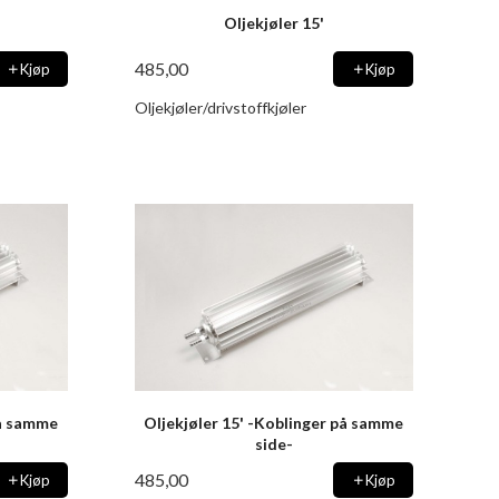
Oljekjøler 15'
485,00
Kjøp
Kjøp
Oljekjøler/drivstoffkjøler
på samme
Oljekjøler 15' -Koblinger på samme
side-
485,00
Kjøp
Kjøp