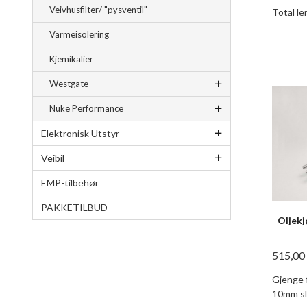
Veivhusfilter/ "pysventil"
Total le
Varmeisolering
Kjemikalier
Westgate
Nuke Performance
Elektronisk Utstyr
Veibil
EMP-tilbehør
PAKKETILBUD
Oljekj
515,00
Gjenge f
10mm sl