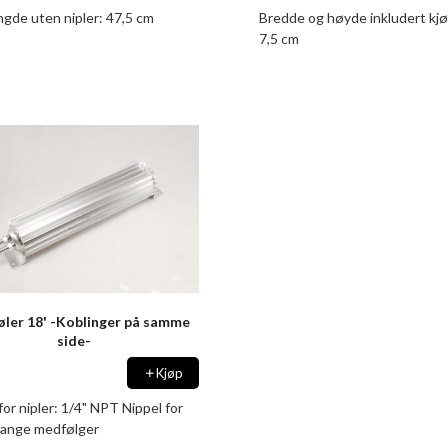
ngde uten nipler: 47,5 cm
Bredde og høyde inkludert kjø
7,5 cm
øler 18' -Koblinger på samme
side-
Kjøp
or nipler: 1/4" NPT Nippel for
ange medfølger