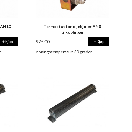
r AN10
Termostat for oljekjøler AN8
tilkoblinger
975,00
Kjøp
Kjøp
r
Åpningstemperatur: 80 grader