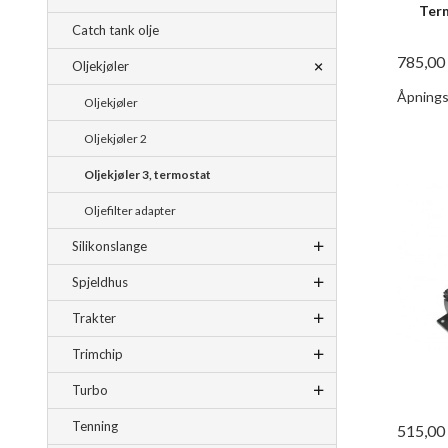
Term
Catch tank olje
785,00
Oljekjøler
Åpnings
Oljekjøler
Oljekjøler 2
Oljekjøler 3, termostat
Oljefilter adapter
Silikonslange
Spjeldhus
Trakter
Trimchip
Turbo
Tenning
515,00