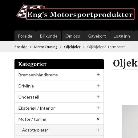
Gå
til
innholdet
Forside
Bli kunde
Om oss
Gavekort
Logg inn
Forside
Motor / tuning
Oljekjøler
Oljekjøler 3, termostat
Oljek
Kategorier
Bremser/håndbrems
Drivlinje
Understell
Eksteriør / Interiør
Motor / tuning
Adapterplater