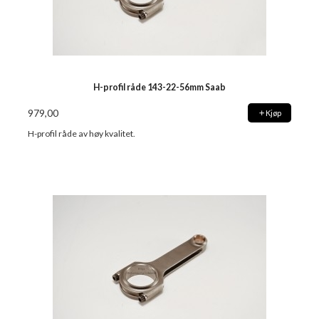
H-profil råde 143-22-56mm Saab
979,00
Kjøp
H-profil råde av høy kvalitet.