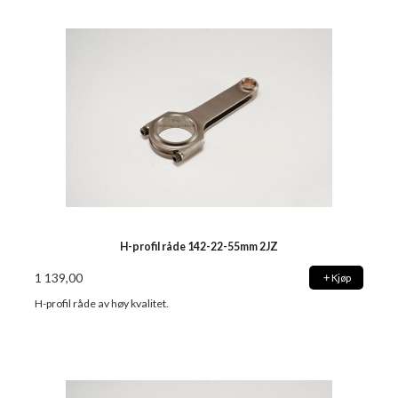
H-profil råde 142-22-55mm 2JZ
1 139,00
Kjøp
H-profil råde av høy kvalitet.