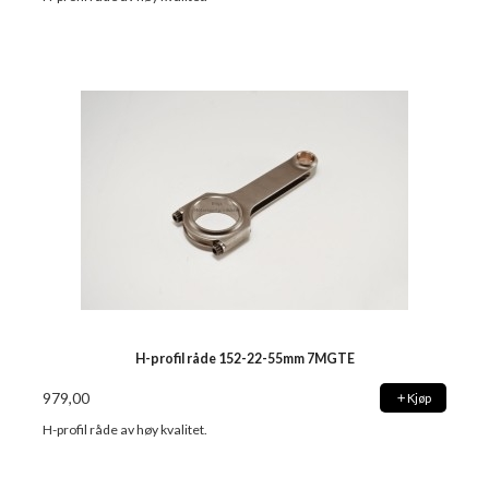
H-profil råde 152-22-55mm 7MGTE
979,00
Kjøp
H-profil råde av høy kvalitet.