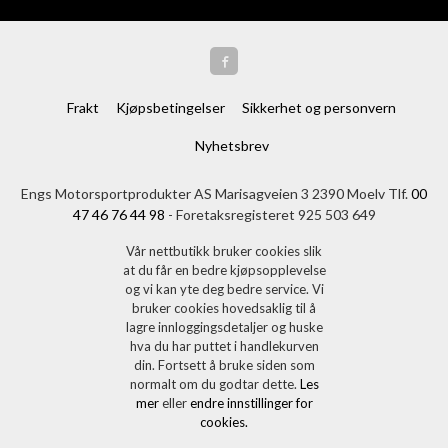
Frakt
Kjøpsbetingelser
Sikkerhet og personvern
Nyhetsbrev
Engs Motorsportprodukter AS Marisagveien 3 2390 Moelv Tlf.
00
47 46 76 44 98
- Foretaksregisteret 925 503 649
Vår nettbutikk bruker cookies slik
at du får en bedre kjøpsopplevelse
og vi kan yte deg bedre service. Vi
bruker cookies hovedsaklig til å
lagre innloggingsdetaljer og huske
hva du har puttet i handlekurven
din. Fortsett å bruke siden som
normalt om du godtar dette.
Les
mer
eller
endre innstillinger for
cookies.