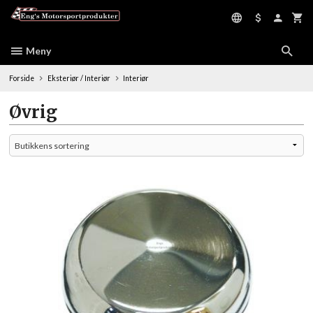
Gå
til
innholdet
Meny
Forside
Eksteriør / Interiør
Interiør
Øvrig