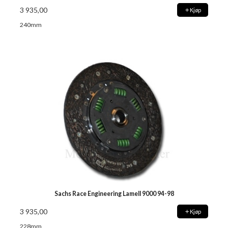
3 935,00
Kjøp
240mm
Sachs Race Engineering Lamell 9000 94-98
3 935,00
Kjøp
228mm