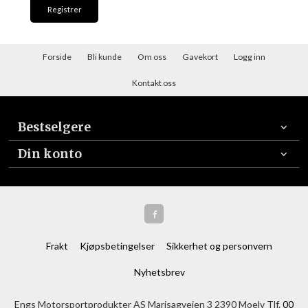
Forside
Bli kunde
Om oss
Gavekort
Logg inn
Kontakt oss
Bestselgere
Din konto
Frakt
Kjøpsbetingelser
Sikkerhet og personvern
Nyhetsbrev
Engs Motorsportprodukter AS Marisagveien 3 2390 Moelv Tlf.
00