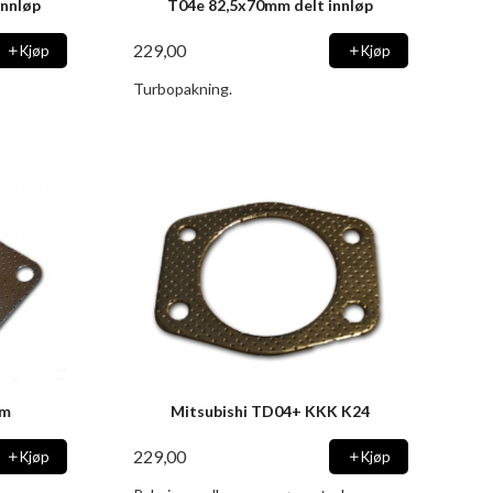
innløp
T04e 82,5x70mm delt innløp
229,00
Kjøp
Kjøp
Turbopakning.
mm
Mitsubishi TD04+ KKK K24
229,00
Kjøp
Kjøp