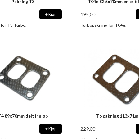
Pakning T3
T04e 82,5x70mm enkelt 
195,00
Kjøp
 for T3 Turbo.
Turbopakning for T04e.
T4 89x70mm delt innløp
T6 pakning 113x71
229,00
Kjøp