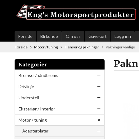
Gå
til
innholdet
Forside
Bli kunde
Om oss
Gavekort
Logg inn
Forside
Motor / tuning
Flenser og pakninger
Pakninger vanlige
Pakn
Kategorier
Bremser/håndbrems
Drivlinje
Understell
Eksteriør / Interiør
Motor / tuning
Adapterplater