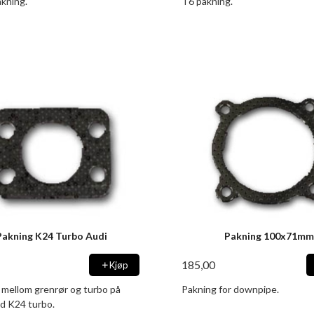
kning.
T6 pakning.
Pakning K24 Turbo Audi
Pakning 100x71mm
185,00
Kjøp
 mellom grenrør og turbo på
Pakning for downpipe.
d K24 turbo.