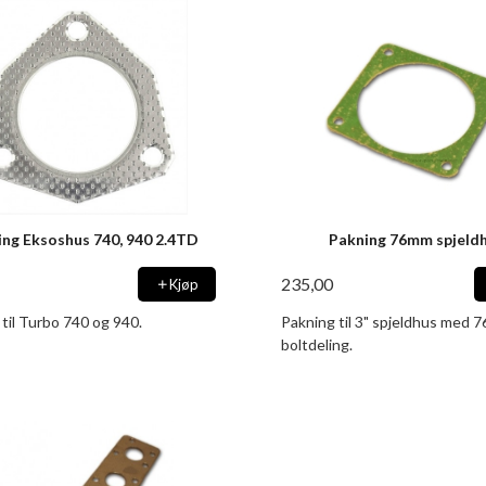
ing Eksoshus 740, 940 2.4TD
Pakning 76mm spjeld
235,00
Kjøp
til Turbo 740 og 940.
Pakning til 3" spjeldhus med
boltdeling.