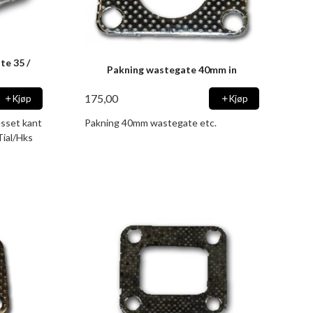
te 35 /
Pakning wastegate 40mm in
175,00
Kjøp
Kjøp
esset kant
Pakning 40mm wastegate etc.
ial/Hks