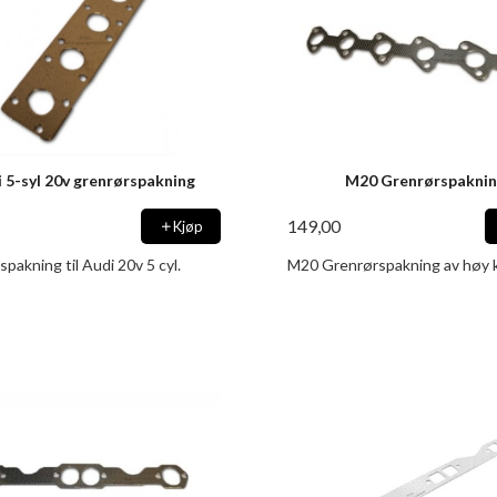
 5-syl 20v grenrørspakning
M20 Grenrørspakni
149,00
Kjøp
pakning til Audi 20v 5 cyl.
M20 Grenrørspakning av høy k