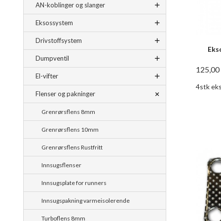
AN-koblinger og slanger
Eksossystem
Drivstoffsystem
Eks
Dumpventil
125,00
El-vifter
4stk ek
Flenser og pakninger
Grenrørsflens 8mm
Grenrørsflens 10mm
Grenrørsflens Rustfritt
Innsugsflenser
Innsugsplate for runners
Innsugspakning varmeisolerende
Turboflens 8mm