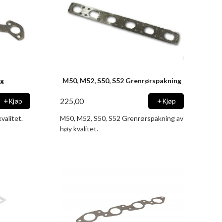
ng
M50, M52, S50, S52 Grenrørspakning
225,00
Kjøp
Kjøp
valitet.
M50, M52, S50, S52 Grenrørspakning av
høy kvalitet.