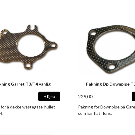
kning Garret T3/T4 vanlig
Pakning Dp Downpipe T3
229,00
Kjøp
 for å dekke wastegate-hullet
Pakning for Downpipe på Gar
4.
som har flat flens.