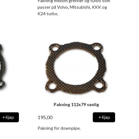
Pakning mellom grenrør og turbo som
passer på Volvo, Mitsubishi, KKK og
K24 turbo.
Pakning 112x79 vanlig
195,00
Kjøp
Kjøp
Pakning for downpipe.