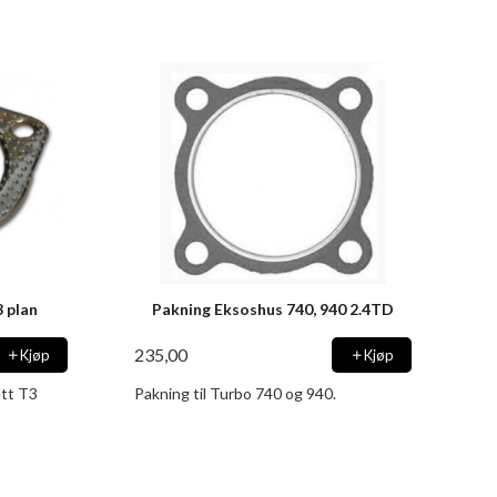
 plan
Pakning Eksoshus 740, 940 2.4TD
235,00
Kjøp
Kjøp
ett T3
Pakning til Turbo 740 og 940.