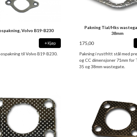
Pakning Tial/Hks wastega
ospakning, Volvo B19-B230
38mm
175,00
Kjøp
sospakning til Volvo B19-B230.
Pakning i rustfritt stål med pr
og CC dimensjoner 71mm for T
35 og 38mm wastegate.