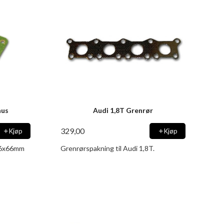
hus
Audi 1,8T Grenrør
329,00
Kjøp
Kjøp
 76x66mm
Grenrørspakning til Audi 1,8T.