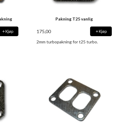
akning
Pakning T25 vanlig
175,00
Kjøp
Kjøp
2mm turbopakning for t25 turbo.