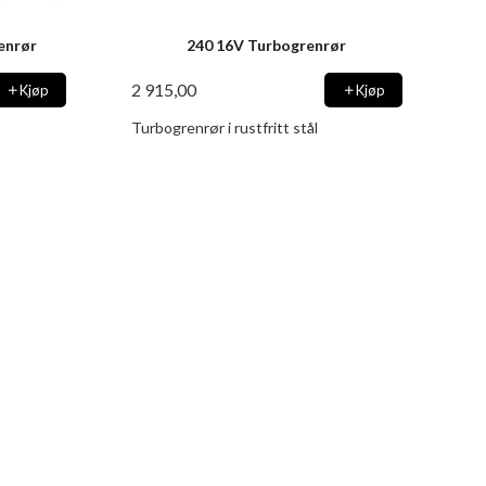
renrør
240 16V Turbogrenrør
2 915,00
Kjøp
Kjøp
Turbogrenrør i rustfritt stål