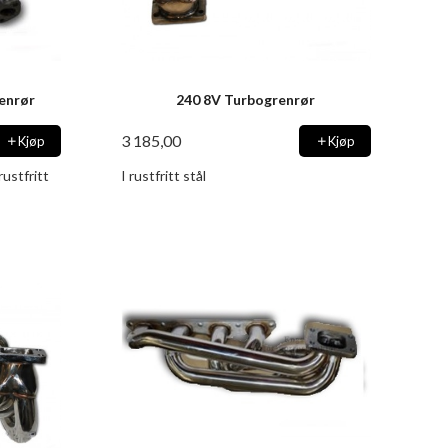
enrør
240 8V Turbogrenrør
3 185,00
Kjøp
Kjøp
ustfritt
I rustfritt stål