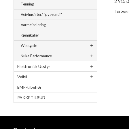
2 915,
Tenning
Turbogre
Veivhusfilter/ "pysventil"
Varmeisolering
Kjemikalier
Westgate
Nuke Performance
Elektronisk Utstyr
Veibil
EMP-tilbehør
PAKKETILBUD