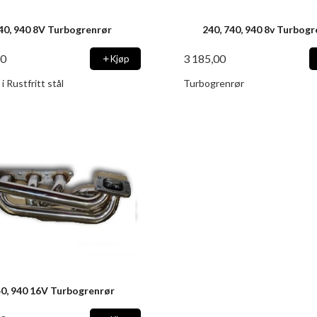
40, 940 8V Turbogrenrør
240, 740, 940 8v Turbog
00
3 185,00
Kjøp
i Rustfritt stål
Turbogrenrør
0, 940 16V Turbogrenrør