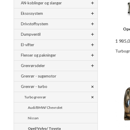
AN-koblinger og slanger
Eksossystem
Drivstoffsystem
Ope
Dumpventil
1 985,
El-vifter
Turbogre
Flenser og pakninger
Grenrørsdeler
Grenrør - sugemotor
Grenrør - turbo
Turbo grenrør
Audi/BMW/ Chevrolet
Nissan
Opel/Volvo/ Toyota