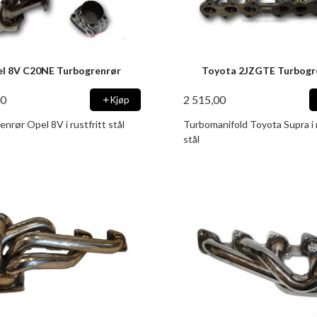
l 8V C20NE Turbogrenrør
Toyota 2JZGTE Turbogr
00
2 515,00
Kjøp
nrør Opel 8V i rustfritt stål
Turbomanifold Toyota Supra i r
stål