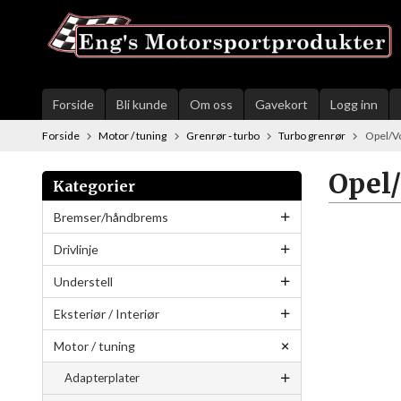
Gå
til
innholdet
Forside
Bli kunde
Om oss
Gavekort
Logg inn
Forside
Motor / tuning
Grenrør - turbo
Turbo grenrør
Opel/Vo
Opel/
Kategorier
Bremser/håndbrems
Drivlinje
Understell
Eksteriør / Interiør
Motor / tuning
Adapterplater