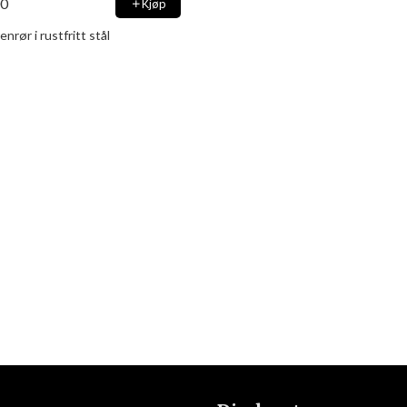
00
Kjøp
nrør i rustfritt stål