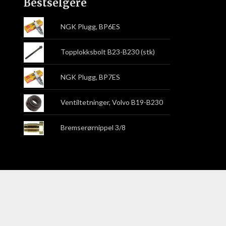
Bestselgere
NGK Plugg, BP6ES
Topplokksbolt B23-B230 (stk)
NGK Plugg, BP7ES
Ventiltetninger, Volvo B19-B230
Bremserørnippel 3/8