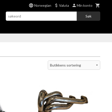
Norwegian
Valuta
Min konto
Søk