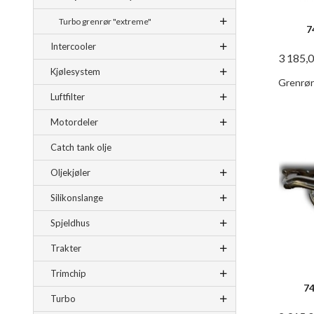
Turbo grenrør "extreme"
7
Intercooler
3 185,
Kjølesystem
Grenrør 
Luftfilter
Motordeler
Catch tank olje
Oljekjøler
Silikonslange
Spjeldhus
Trakter
Trimchip
74
Turbo