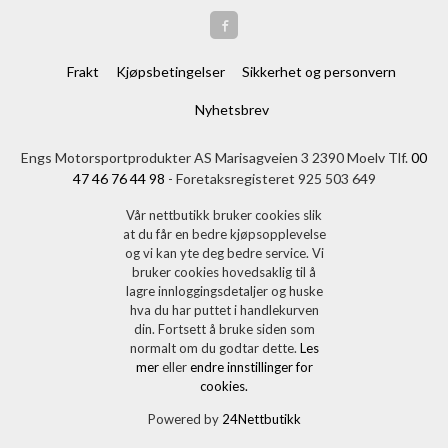
Frakt
Kjøpsbetingelser
Sikkerhet og personvern
Nyhetsbrev
Engs Motorsportprodukter AS Marisagveien 3 2390 Moelv Tlf.
00
47 46 76 44 98
- Foretaksregisteret 925 503 649
Vår nettbutikk bruker cookies slik
at du får en bedre kjøpsopplevelse
og vi kan yte deg bedre service. Vi
bruker cookies hovedsaklig til å
lagre innloggingsdetaljer og huske
hva du har puttet i handlekurven
din. Fortsett å bruke siden som
normalt om du godtar dette.
Les
mer
eller
endre innstillinger for
cookies.
Powered by
24Nettbutikk