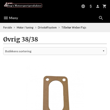
Gå
til
innholdet
Meny
Forside
Motor / tuning
Drivstoffsystem
Tilbehør Weber/Fajs
Øvrig 38/38