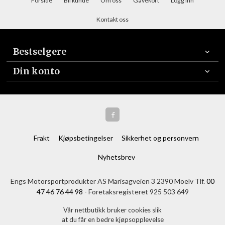
Forside
Bli kunde
Om oss
Gavekort
Logg inn
Kontakt oss
Bestselgere
Din konto
Frakt
Kjøpsbetingelser
Sikkerhet og personvern
Nyhetsbrev
Engs Motorsportprodukter AS Marisagveien 3 2390 Moelv Tlf.
00
47 46 76 44 98
- Foretaksregisteret 925 503 649
Vår nettbutikk bruker cookies slik
at du får en bedre kjøpsopplevelse