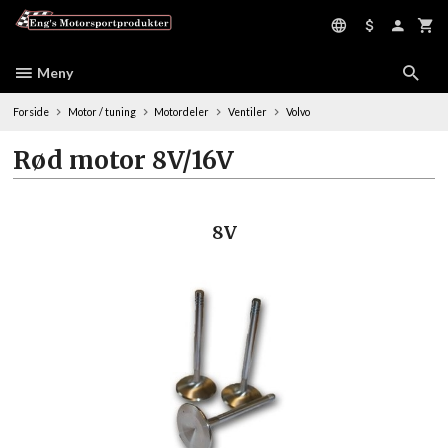
Gå
til
innholdet
Meny
Forside
Motor / tuning
Motordeler
Ventiler
Volvo
Rød motor 8V/16V
8V