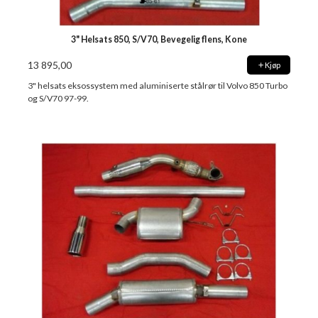
3" Helsats 850, S/V70, Bevegelig flens, Kone
13 895,00
Kjøp
3" helsats eksossystem med aluminiserte stålrør til Volvo 850 Turbo
og S/V70 97-99.