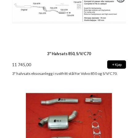
3'' Halvsats 850, S/V/C70
11 745,00
Kjøp
3" halvsats eksosanlegg i rustfritt stål for Volvo 850 og S/V/C70.