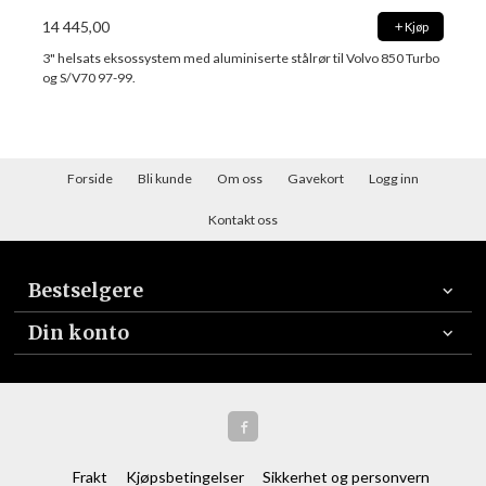
14 445,00
Kjøp
3" helsats eksossystem med aluminiserte stålrør til Volvo 850 Turbo
og S/V70 97-99.
Forside
Bli kunde
Om oss
Gavekort
Logg inn
Kontakt oss
Bestselgere
Din konto
Frakt
Kjøpsbetingelser
Sikkerhet og personvern