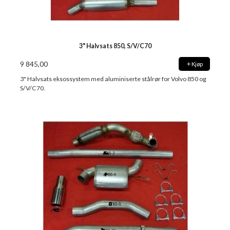
3" Halvsats 850, S/V/C70
9 845,00
Kjøp
3" Halvsats eksossystem med aluminiserte stålrør for Volvo 850 og
S/V/C70.