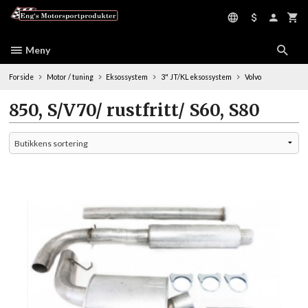
Gå
til
innholdet
Meny
Forside
Motor / tuning
Eksossystem
3" JT/KL eksossystem
Volvo
850, S/V70/ rustfritt/ S60, S80