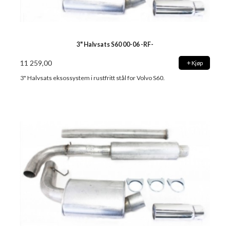
3" Halvsats S60 00-06 -RF-
11 259,00
Kjøp
3" Halvsats eksossystem i rustfritt stål for Volvo S60.