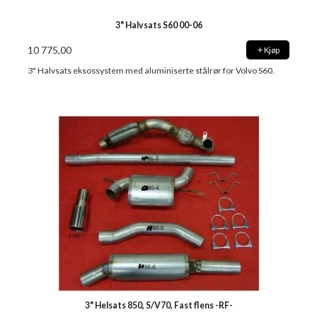
3" Halvsats S60 00-06
10 775,00
Kjøp
3" Halvsats eksossystem med aluminiserte stålrør for Volvo S60.
3" Helsats 850, S/V70, Fast flens -RF-