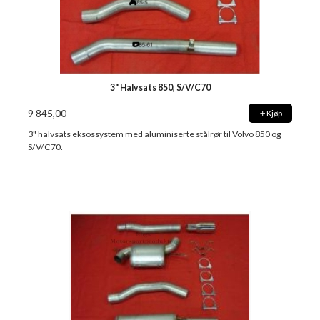
3" Halvsats 850, S/V/C70
9 845,00
Kjøp
3" halvsats eksossystem med aluminiserte stålrør til Volvo 850 og
S/V/C70.