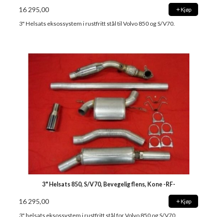
16 295,00
Kjøp
3" Helsats eksossystem i rustfritt stål til Volvo 850 og S/V70.
3" Helsats 850, S/V70, Bevegelig flens, Kone -RF-
16 295,00
Kjøp
3" helsats eksossystem i rustfritt stål for Volvo 850 og S/V70.