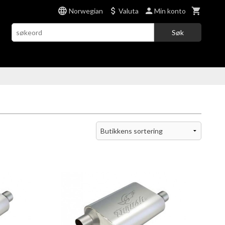
Norwegian
Valuta
Min konto
Søk