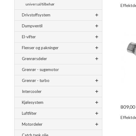
universal/tilbehør
Effektde
Drivstoffsystem
Dumpventil
El-vifter
Flenser og pakninger
Grenrørsdeler
Grenrør - sugemotor
Grenrør - turbo
Intercooler
Kjølesystem
809,00
Luftfilter
Effektde
Motordeler
Catch tank olje