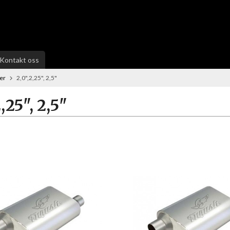
Kontakt oss
er
2,0",2,25", 2,5"
,25", 2,5"