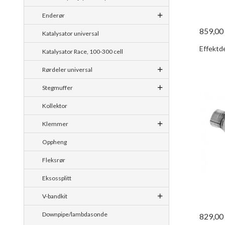
Enderør
859,00
Katalysator universal
Effektde
Katalysator Race, 100-300 cell
Rørdeler universal
Stegmuffer
Kollektor
Klemmer
Oppheng
Fleksrør
Eksossplitt
V-bandkit
Downpipe/lambdasonde
829,00