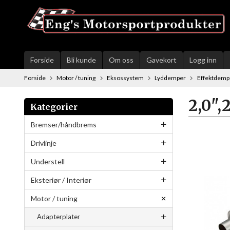
Gå
til
innholdet
Forside
Bli kunde
Om oss
Gavekort
Logg inn
Forside
Motor / tuning
Eksossystem
Lyddemper
Effektdemp
2,0",2
Kategorier
Bremser/håndbrems
Drivlinje
Understell
Eksteriør / Interiør
Motor / tuning
Adapterplater