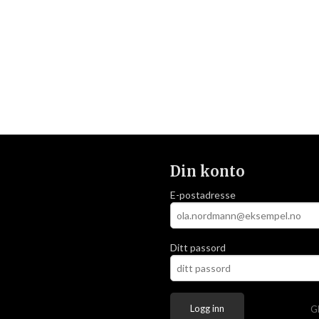
Din konto
E-postadresse
Ditt passord
G