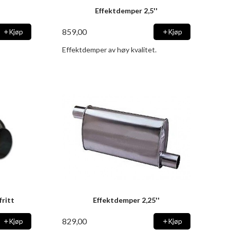
Effektdemper 2,5''
859,00
Kjøp
Kjøp
Effektdemper av høy kvalitet.
fritt
Effektdemper 2,25''
829,00
Kjøp
Kjøp