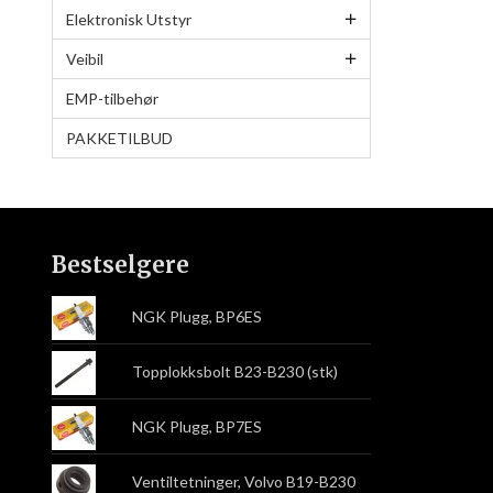
Elektronisk Utstyr
Veibil
EMP-tilbehør
PAKKETILBUD
Bestselgere
NGK Plugg, BP6ES
Topplokksbolt B23-B230 (stk)
NGK Plugg, BP7ES
Ventiltetninger, Volvo B19-B230