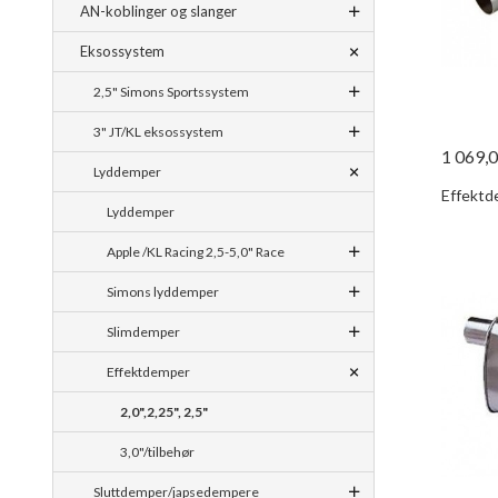
AN-koblinger og slanger
Eksossystem
2,5" Simons Sportssystem
3" JT/KL eksossystem
1 069,
Lyddemper
Effektde
Lyddemper
Apple /KL Racing 2,5-5,0" Race
Simons lyddemper
Slimdemper
Effektdemper
2,0",2,25", 2,5"
3,0"/tilbehør
Sluttdemper/japsedempere