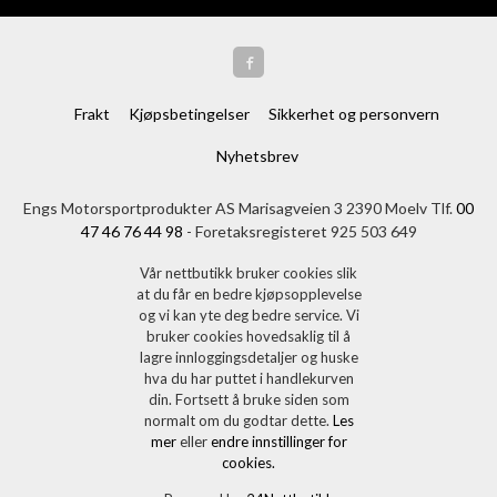
Frakt
Kjøpsbetingelser
Sikkerhet og personvern
Nyhetsbrev
Engs Motorsportprodukter AS Marisagveien 3 2390 Moelv Tlf.
00
47 46 76 44 98
- Foretaksregisteret 925 503 649
Vår nettbutikk bruker cookies slik
at du får en bedre kjøpsopplevelse
og vi kan yte deg bedre service. Vi
bruker cookies hovedsaklig til å
lagre innloggingsdetaljer og huske
hva du har puttet i handlekurven
din. Fortsett å bruke siden som
normalt om du godtar dette.
Les
mer
eller
endre innstillinger for
cookies.