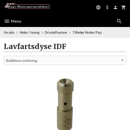
Gå
til
innholdet
Meny
Forside
Motor / tuning
Drivstoffsystem
Tilbehør Weber/Fajs
Lavfartsdyse IDF