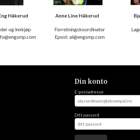
 Eng Håkerud Anne Line Håkerud Bjørn V
eder og innkjøp Forretningskoordinator Lager
 info@engsmp.com Epost: al@engsmp.com
Din konto
E-postadresse
Ditt passord