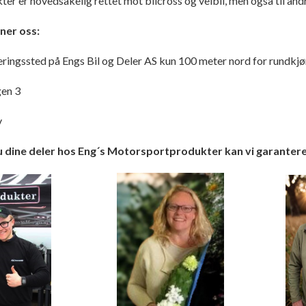
ter er hovedsakelig rettet mot bilcross og veibil, men også til an
ner oss:
veringssted på Engs Bil og Deler AS kun 100 meter nord for rundkjø
en 3
v
u dine deler hos Eng´s Motorsportprodukter kan vi garantere d