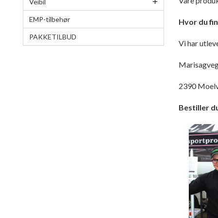
Våre produk
Veibil
EMP-tilbehør
Hvor du fin
PAKKETILBUD
Vi har utle
Marisagveg
2390 Moel
Bestiller d