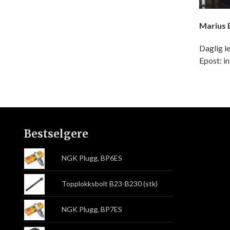
Marius
Daglig l
Epost:
Bestselgere
NGK Plugg, BP6ES
Topplokksbolt B23-B230 (stk)
NGK Plugg, BP7ES