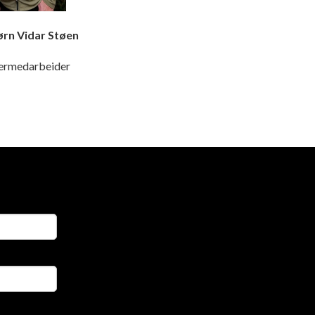
idar Støen
medarbeider