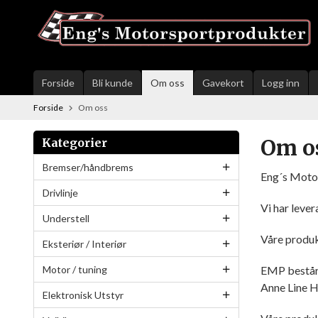
Gå
til
innholdet
Forside
Bli kunde
Om oss
Gavekort
Logg inn
Forside
Om oss
Om o
Kategorier
Bremser/håndbrems
Eng´s Motor
Drivlinje
Vi har lever
Understell
Våre produk
Eksteriør / Interiør
Motor / tuning
EMP består 
Anne Line H
Elektronisk Utstyr