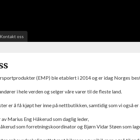
Kontakt oss
ss
sportprodukter (EMP) ble etablert i 2014 og er idag Norges beste
andører i hele verden og selger våre varer til de fleste land.
ter er å få kjøpt her inne på nettbutikken, samtidig som vi også er
av Marius Eng Håkerud som daglig leder,
åkerud som forretningskoordinator og Bjørn Vidar Støen som la