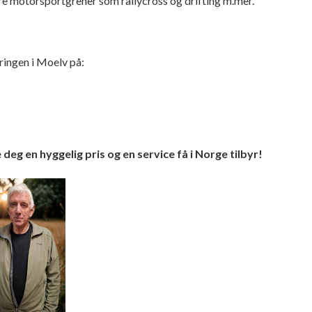
dre motorsportgrener som rallycross og drifting m.mer.
ringen i Moelv på:
eg en hyggelig pris og en service få i Norge tilbyr!