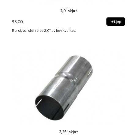
2,0'' skjøt
95,00
Kjøp
Rørskjøt i størrelse 2,0" av høy kvalitet.
2,25'' skjøt