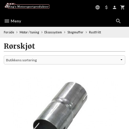
Gå
til
innholdet
Meny
Forside
Motor / tuning
Eksossystem
Stegmuffer
Rustfritt
Rørskjøt