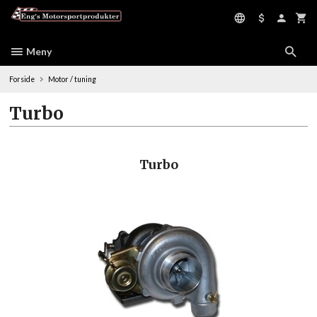
Gå
til
innholdet
Meny
Forside
Motor / tuning
Turbo
Turbo