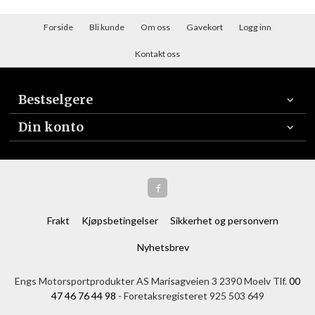
Forside
Bli kunde
Om oss
Gavekort
Logg inn
Kontakt oss
Bestselgere
Din konto
Frakt
Kjøpsbetingelser
Sikkerhet og personvern
Nyhetsbrev
Engs Motorsportprodukter AS Marisagveien 3 2390 Moelv Tlf.
00
47 46 76 44 98
- Foretaksregisteret 925 503 649