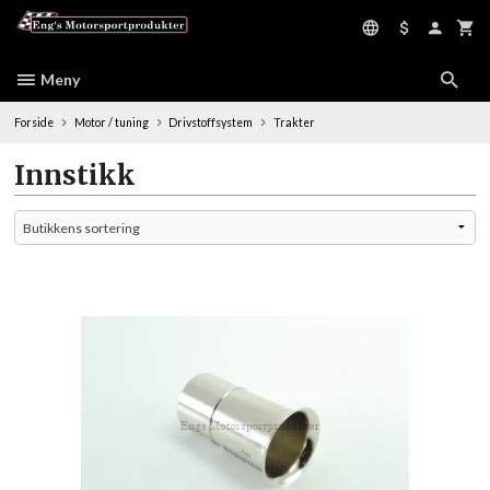
Gå
til
innholdet
Meny
Forside
Motor / tuning
Drivstoffsystem
Trakter
Innstikk