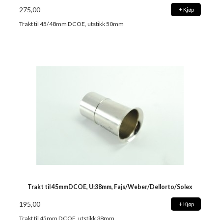
275,00
Kjøp
Trakt til 45/48mm DCOE, utstikk 50mm
Trakt til 45mmDCOE, U:38mm, Fajs/Weber/Dellorto/Solex
195,00
Kjøp
Trakt til 45mm DCOE, utstikk 38mm