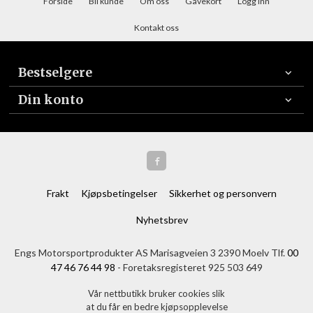
Forside
Bli kunde
Om oss
Gavekort
Logg inn
Kontakt oss
Bestselgere
Din konto
Frakt
Kjøpsbetingelser
Sikkerhet og personvern
Nyhetsbrev
Engs Motorsportprodukter AS Marisagveien 3 2390 Moelv Tlf.
00
47 46 76 44 98
- Foretaksregisteret 925 503 649
Vår nettbutikk bruker cookies slik
at du får en bedre kjøpsopplevelse