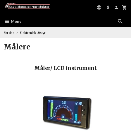
Gå
til
innholdet
Meny
Forside
Elektronisk Utstyr
Målere
Måler/ LCD instrument