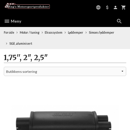
Gå
til
innholdet
Meny
Forside
Motor / tuning
Eksossystem
Lyddemper
Simons lyddemper
Stål, aluminisert
1,75'', 2", 2,5"