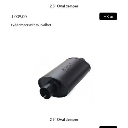
2,5'' Oval demper
1 009,00
Kjøp
Lyddemper av høy kvalitet.
2,5'' Oval demper