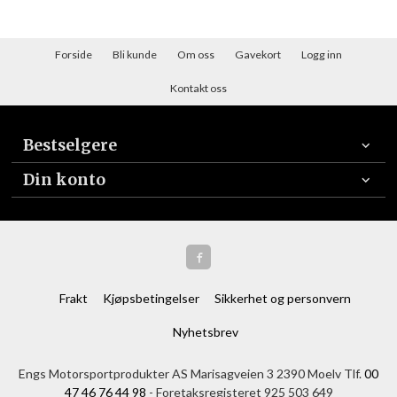
Forside
Bli kunde
Om oss
Gavekort
Logg inn
Kontakt oss
Bestselgere
Din konto
Frakt
Kjøpsbetingelser
Sikkerhet og personvern
Nyhetsbrev
Engs Motorsportprodukter AS Marisagveien 3 2390 Moelv Tlf.
00
47 46 76 44 98
- Foretaksregisteret 925 503 649