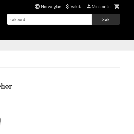
Norwegian
Valuta
Min konto
Søk
ehør