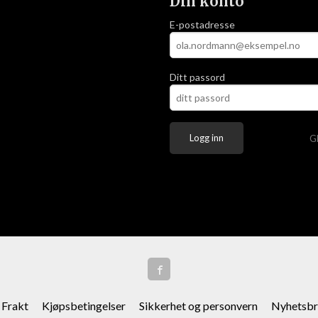
Din konto
E-postadresse
Ditt passord
G
Frakt
Kjøpsbetingelser
Sikkerhet og personvern
Nyhetsbr