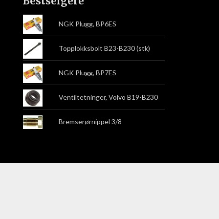
Bestselgere
NGK Plugg, BP6ES
Topplokksbolt B23-B230 (stk)
NGK Plugg, BP7ES
Ventiltetninger, Volvo B19-B230
Bremserørnippel 3/8