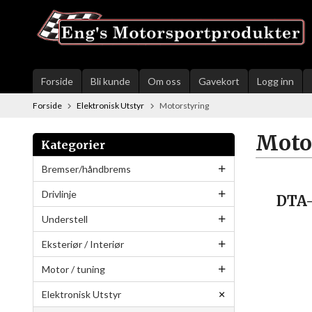
Gå
til
innholdet
Forside
Bli kunde
Om oss
Gavekort
Logg inn
Forside
Elektronisk Utstyr
Motorstyring
Moto
Kategorier
Bremser/håndbrems
Drivlinje
DTA-
Understell
Eksteriør / Interiør
Motor / tuning
Elektronisk Utstyr