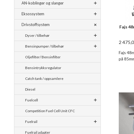
AN-koblinger og slanger
Eksossystem
Drivstoffsystem
Fajs 4
Dyser / tilbehør
2 475,
Bensinpumper / tilbehør
Fajs 48
Oljefilter/ Bensinfilter
på 85mm.
Bensintrykksregulator
Catch tank / oppsamlere
Diesel
Fuelcell
Competition Fuel Cell Unit CFC
Fuelrail
Fuelrail adapter