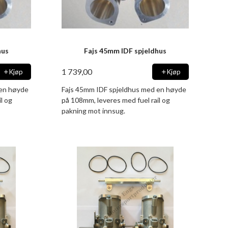
hus
Fajs 45mm IDF spjeldhus
1 739,00
Kjøp
Kjøp
 en høyde
Fajs 45mm IDF spjeldhus med en høyde
l og
på 108mm, leveres med fuel rail og
pakning mot innsug.