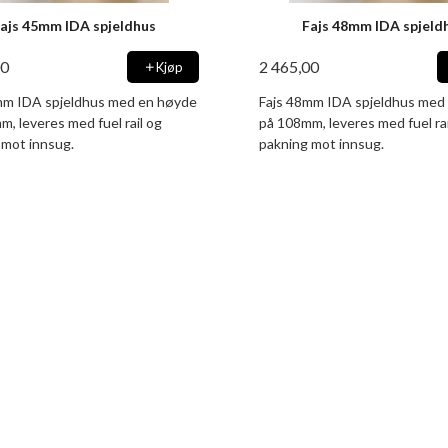
ajs 45mm IDA spjeldhus
Fajs 48mm IDA spjeld
00
2 465,00
Kjøp
mm IDA spjeldhus med en høyde
Fajs 48mm IDA spjeldhus med
, leveres med fuel rail og
på 108mm, leveres med fuel rai
 mot innsug.
pakning mot innsug.