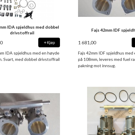
8mm IDA spjeldhus med dobbel
Fajs 42mm IDF spjeld
drivstoffrail
00
1 681,00
Kjøp
mm IDA spjeldhus med en høyde
Fajs 42mm IDF spjeldhus med
 Svart, med dobbel drivstoffrail
på 108mm, leveres med fuel rai
pakning mot innsug.