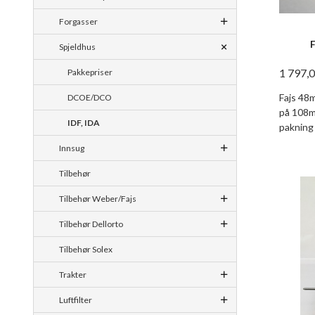
Forgasser
Spjeldhus
1 797,
Pakkepriser
Fajs 48
DCOE/DCO
på 108mm
IDF, IDA
pakning
Innsug
Tilbehør
Tilbehør Weber/Fajs
Tilbehør Dellorto
Tilbehør Solex
Trakter
Luftfilter