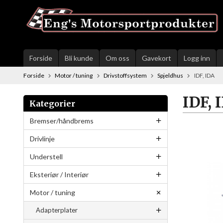
Gå
til
innholdet
Forside
Bli kunde
Om oss
Gavekort
Logg inn
Forside
Motor / tuning
Drivstoffsystem
Spjeldhus
IDF, IDA
IDF, 
Kategorier
Bremser/håndbrems
Drivlinje
Understell
Eksteriør / Interiør
Motor / tuning
Adapterplater