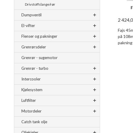
Drivstoffslange/rør
F
Dumpventil
2 424,
El-vifter
Fajs 45
på 108mm
Flenser og pakninger
pakning
Grenrørsdeler
Grenrør - sugemotor
Grenrør - turbo
Intercooler
Kjølesystem
Luftfilter
Motordeler
Catch tank olje
Oljekjøler