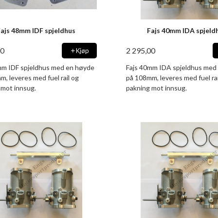
Fajs 48mm IDF spjeldhus
Fajs 40mm IDA spjeld
00
2 295,00
Kjøp
mm IDF spjeldhus med en høyde
Fajs 40mm IDA spjeldhus med
, leveres med fuel rail og
på 108mm, leveres med fuel rai
 mot innsug.
pakning mot innsug.