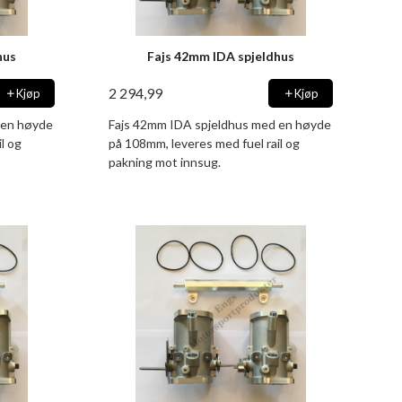
hus
Fajs 42mm IDA spjeldhus
2 294,99
Kjøp
Kjøp
 en høyde
Fajs 42mm IDA spjeldhus med en høyde
l og
på 108mm, leveres med fuel rail og
pakning mot innsug.