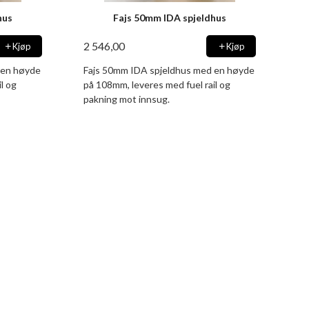
hus
Fajs 50mm IDA spjeldhus
2 546,00
Kjøp
Kjøp
 en høyde
Fajs 50mm IDA spjeldhus med en høyde
l og
på 108mm, leveres med fuel rail og
pakning mot innsug.