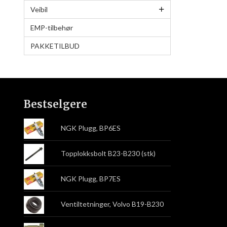
Veibil
EMP-tilbehør
PAKKETILBUD
Bestselgere
NGK Plugg, BP6ES
Topplokksbolt B23-B230 (stk)
NGK Plugg, BP7ES
Ventiltetninger, Volvo B19-B230