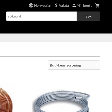
Norwegian
Valuta
Min konto
Søk