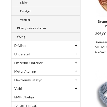
Nipler
Rørskjøt
Ventiler
Brems
3/
Kloss / skive / slange
395,00
Øvrig
Bremser
Drivlinje
M10x1.0
4.76mm
Understell
Eksteriør / Interiør
Motor / tuning
Elektronisk Utstyr
Veibil
EMP-tilbehør
PAKKETILBUD