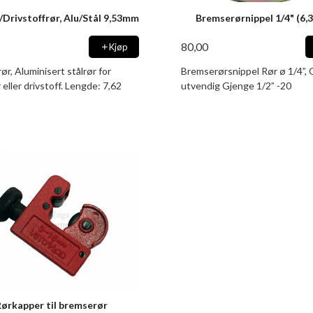
Drivstoffrør, Alu/Stål 9,53mm
Bremserørnippel 1/4" (6,
80,00
Kjøp
r, Aluminisert stålrør for
Bremserørsnippel Rør ø 1/4”,
eller drivstoff. Lengde: 7,62
utvendig Gjenge 1/2” -20
Rørkapper til bremserør