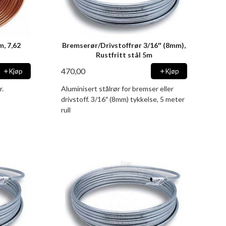
, 7,62
Bremserør/Drivstoffrør 3/16″ (8mm),
Rustfritt stål 5m
470,00
Kjøp
Kjøp
r.
Aluminisert stålrør for bremser eller
drivstoff. 3/16″ (8mm) tykkelse, 5 meter
rull