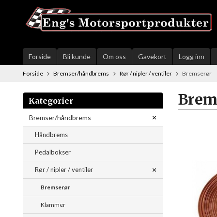
Gå
til
innholdet
Forside
Bli kunde
Om oss
Gavekort
Logg inn
Forside
Bremser/håndbrems
Rør / nipler / ventiler
Bremserør
Brem
Kategorier
Bremser/håndbrems
Håndbrems
Pedalbokser
Rør / nipler / ventiler
Bremserør
Klammer