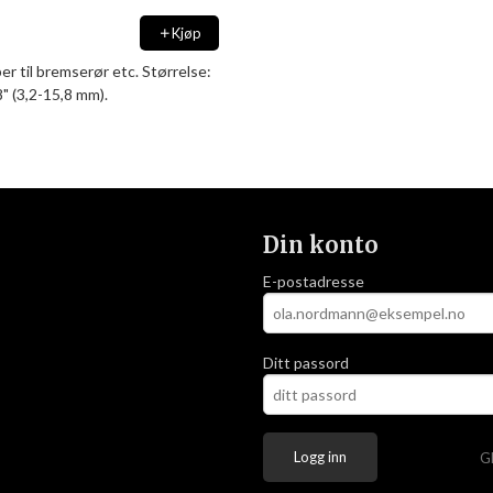
Kjøp
r til bremserør etc. Størrelse:
8" (3,2-15,8 mm).
Din konto
E-postadresse
Ditt passord
G