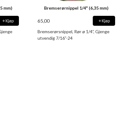
35 mm)
Bremserørnippel 1/4" (6,35 mm)
65,00
Kjøp
Kjøp
 Gjenge
Bremserørsnippel, Rør ø 1/4”, Gjenge
utvendig 7/16”-24