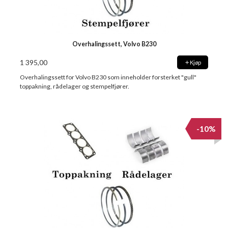
Overhalingssett, Volvo B230
1 395,00
Kjøp
Overhalingssett for Volvo B230 som inneholder forsterket "gull"
toppakning, rådelager og stempelfjører.
-10%