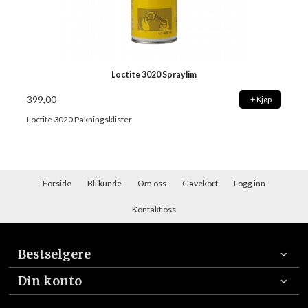
Loctite 3020 Spraylim
399,00
Kjøp
Loctite 3020 Pakningsklister
Forside
Bli kunde
Om oss
Gavekort
Logg inn
Kontakt oss
Bestselgere
Din konto