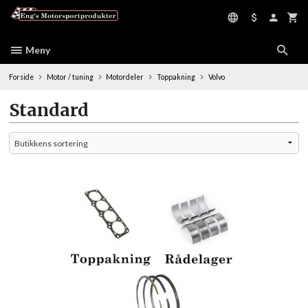
Gå
til
innholdet
Meny
Forside
Motor / tuning
Motordeler
Toppakning
Volvo
Standard