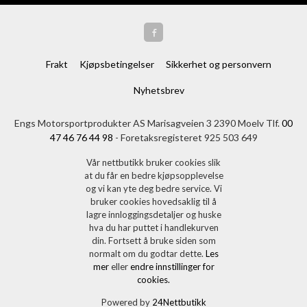
Frakt
Kjøpsbetingelser
Sikkerhet og personvern
Nyhetsbrev
Engs Motorsportprodukter AS Marisagveien 3 2390 Moelv Tlf.
00
47 46 76 44 98
- Foretaksregisteret 925 503 649
Vår nettbutikk bruker cookies slik
at du får en bedre kjøpsopplevelse
og vi kan yte deg bedre service. Vi
bruker cookies hovedsaklig til å
lagre innloggingsdetaljer og huske
hva du har puttet i handlekurven
din. Fortsett å bruke siden som
normalt om du godtar dette.
Les
mer
eller
endre innstillinger for
cookies.
Powered by
24Nettbutikk