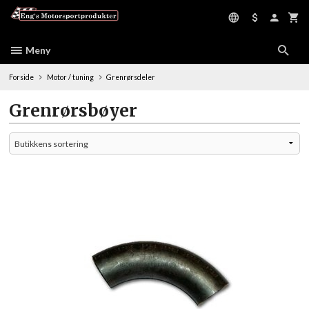
Gå
til
innholdet
Meny
Forside
Motor / tuning
Grenrørsdeler
Grenrørsbøyer