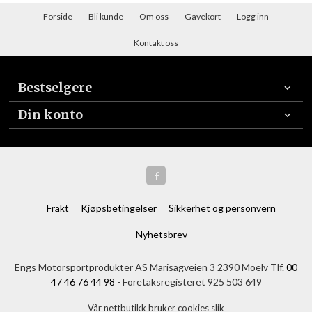
Forside
Bli kunde
Om oss
Gavekort
Logg inn
Kontakt oss
Bestselgere
Din konto
Frakt
Kjøpsbetingelser
Sikkerhet og personvern
Nyhetsbrev
Engs Motorsportprodukter AS Marisagveien 3 2390 Moelv Tlf.
00
47 46 76 44 98
- Foretaksregisteret 925 503 649
Vår nettbutikk bruker cookies slik