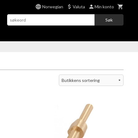
Norwegian
Valuta
Min konto
Søk