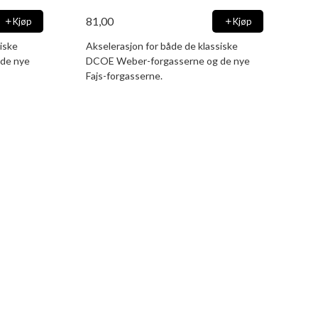
81,00
Kjøp
Kjøp
iske
Akselerasjon for både de klassiske
de nye
DCOE Weber-forgasserne og de nye
Fajs-forgasserne.