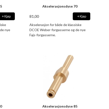
65
Akselerasjonsdyse 70
81,00
Kjøp
Kjøp
iske
Akselerasjon for både de klassiske
de nye
DCOE Weber-forgasserne og de nye
Fajs-forgasserne.
80
Akselerasjonsdyse 85