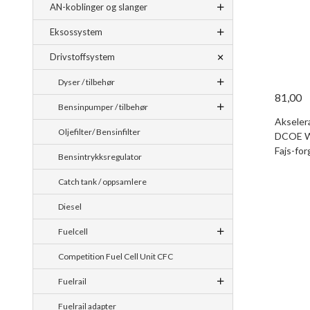
AN-koblinger og slanger
Eksossystem
Drivstoffsystem
Dyser / tilbehør
81,00
Bensinpumper / tilbehør
Akselera
Oljefilter/ Bensinfilter
DCOE We
Fajs-for
Bensintrykksregulator
Catch tank / oppsamlere
Diesel
Fuelcell
Competition Fuel Cell Unit CFC
Fuelrail
Fuelrail adapter