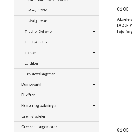
81,00
Øvrig 32/36
Akselera
Øvrig 38/38
DCOE We
Fajs-for
Tilbehør Dellorto
Tilbehør Solex
Trakter
Luftfilter
Drivstoffslange/rør
Dumpventil
El-vifter
Flenser og pakninger
Grenrørsdeler
Grenrør - sugemotor
81,00