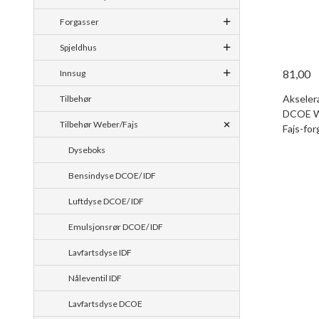
Forgasser
Spjeldhus
81,00
Innsug
Akselera
Tilbehør
DCOE We
Tilbehør Weber/Fajs
Fajs-for
Dyseboks
Bensindyse DCOE/ IDF
Luftdyse DCOE/ IDF
Emulsjonsrør DCOE/ IDF
Lavfartsdyse IDF
Nåleventil IDF
Lavfartsdyse DCOE