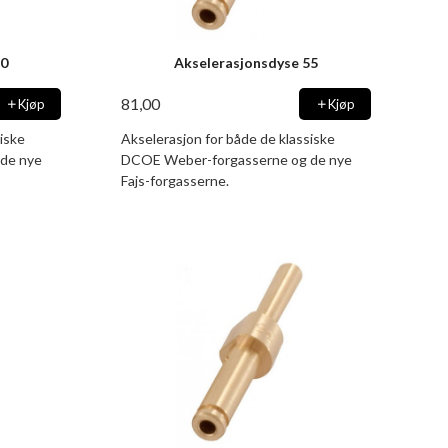
50
Akselerasjonsdyse 55
81,00
Kjøp
Kjøp
iske
Akselerasjon for både de klassiske
de nye
DCOE Weber-forgasserne og de nye
Fajs-forgasserne.