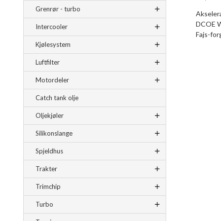
Grenrør - turbo
Akselera
DCOE We
Intercooler
Fajs-for
Kjølesystem
Luftfilter
Motordeler
Catch tank olje
Oljekjøler
Silikonslange
Spjeldhus
Trakter
Trimchip
Turbo