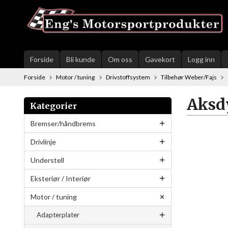
Gå
til
innholdet
Forside
Bli kunde
Om oss
Gavekort
Logg inn
Forside
Motor / tuning
Drivstoffsystem
Tilbehør Weber/Fajs
Aksd
Kategorier
Bremser/håndbrems
Drivlinje
Understell
Eksteriør / Interiør
Motor / tuning
Adapterplater