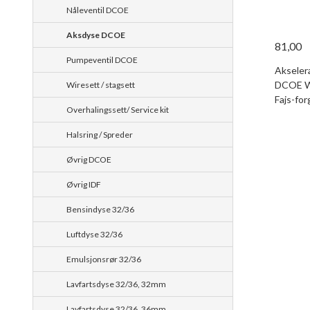
Nåleventil DCOE
Aksdyse DCOE
81,00
Pumpeventil DCOE
Akselera
DCOE We
Wiresett / stagsett
Fajs-for
Overhalingssett/ Service kit
Halsring / Spreder
Øvrig DCOE
Øvrig IDF
Bensindyse 32/36
Luftdyse 32/36
Emulsjonsrør 32/36
Lavfartsdyse 32/36, 32mm
Lavfartsdyse 32/36, 36mm