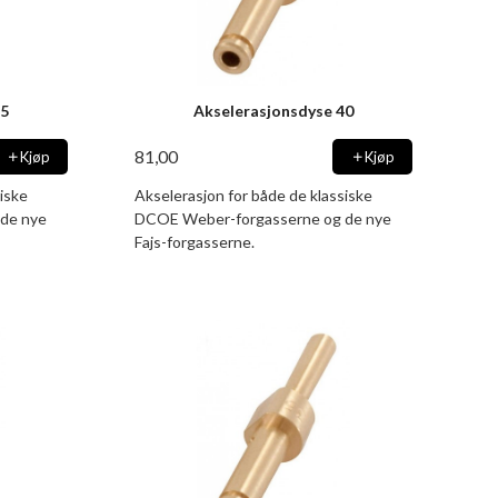
35
Akselerasjonsdyse 40
81,00
Kjøp
Kjøp
iske
Akselerasjon for både de klassiske
de nye
DCOE Weber-forgasserne og de nye
Fajs-forgasserne.