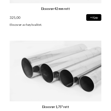
Eksosrør 42 mm rett
325,00
Kjøp
Eksosrør av høy kvalitet.
Eksosrør 1,75" rett