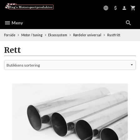
Gå
til
innholdet
Meny
Forside
Motor / tuning
Eksossystem
Rørdeler universal
Rustfritt
Rett