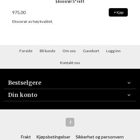
Eksosrør 5" rett
975,00
Kjøp
Eksosrør av høy kvalitet.
Forside
Bli kunde
Om oss
Gavekort
Logg inn
Kontakt oss
Bestselgere
Din konto
Frakt
Kjøpsbetingelser
Sikkerhet og personvern