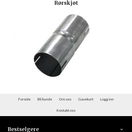
Rørskjøt
Forside
Bli kunde
Om oss
Gavekort
Logg inn
Kontakt oss
Bestselgere