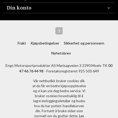
Din konto
Frakt
Kjøpsbetingelser
Sikkerhet og personvern
Nyhetsbrev
Engs Motorsportprodukter AS Marisagveien 3 2390 Moelv Tlf.
00
47 46 76 44 98
- Foretaksregisteret 925 503 649
Vår nettbutikk bruker cookies slik
at du får en bedre kjøpsopplevelse
og vi kan yte deg bedre service. Vi
bruker cookies hovedsaklig til å
lagre innloggingsdetaljer og huske
hva du har puttet i handlekurven
din. Fortsett å bruke siden som
normalt om du godtar dette.
Les