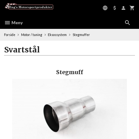
Gå
til
innholdet
Meny
Forside
Motor / tuning
Eksossystem
Stegmuffer
Svartstål
Stegmuff