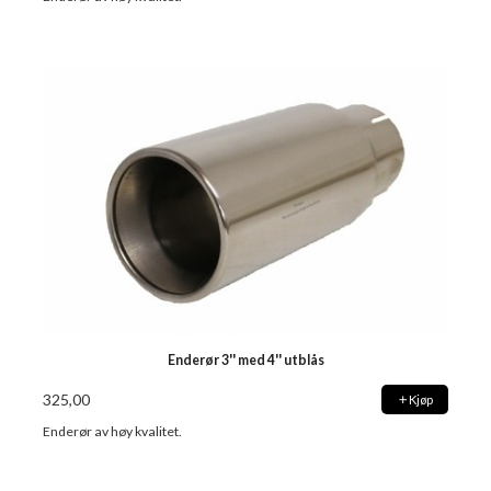
Enderør 3'' med 4'' utblås
325,00
Kjøp
Enderør av høy kvalitet.