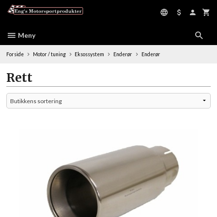
Gå
til
innholdet
Meny
Forside
Motor / tuning
Eksossystem
Enderør
Enderør
Rett