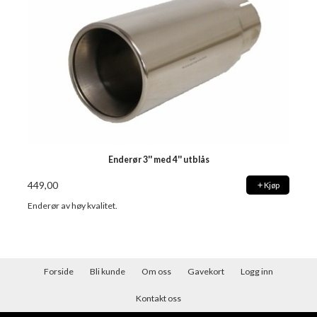
Enderør 3'' med 4'' utblås
449,00
Kjøp
Enderør av høy kvalitet.
Forside
Bli kunde
Om oss
Gavekort
Logg inn
Kontakt oss