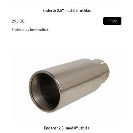
Enderør 2,5'' med 3,5'' utblås
295,00
Kjøp
Enderør av høy kvalitet.
Enderør 2,5'' med 4'' utblås