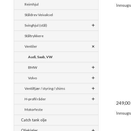
Reimhjul
Innsugsv
Ståldrev Veivaksel
Svinghjul (stål)
Ståltrykkere
Ventiler
Audi, Saab, VW
BMW
Volvo
Ventilfjær / styring / shims
H-profil råder
249,00
Motorfeste
Innsugsv
Catch tank olje
Oljekjøler