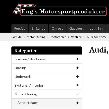
Gå
til
innholdet
Forside
Bli kunde
Om oss
Gavekort
Logg inn
Forside
Motor / tuning
Motordeler
Ventiler
Audi, Saab, VW
Audi,
Kategorier
Bremser/håndbrems
Drivlinje
Understell
Eksteriør / Interiør
Motor / tuning
Adapterplater