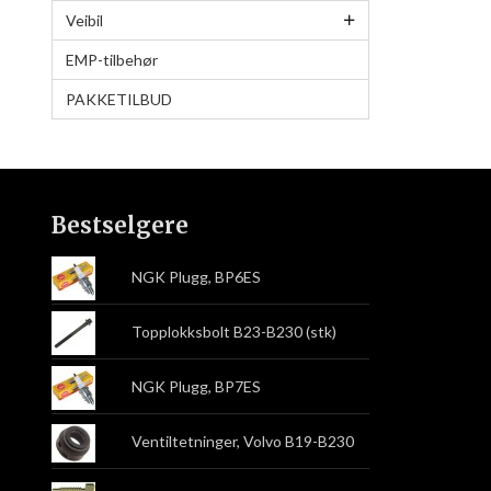
Veibil
EMP-tilbehør
PAKKETILBUD
Bestselgere
NGK Plugg, BP6ES
Topplokksbolt B23-B230 (stk)
NGK Plugg, BP7ES
Ventiltetninger, Volvo B19-B230