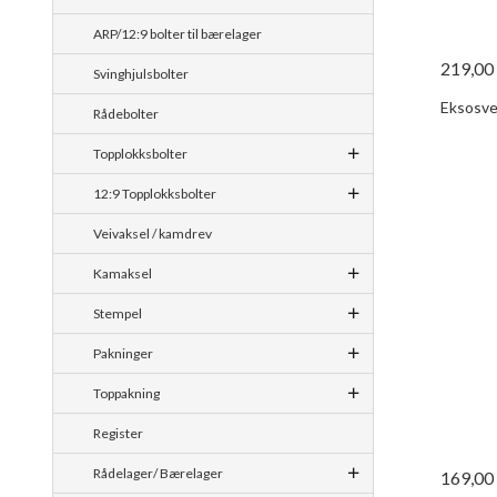
ARP/12:9 bolter til bærelager
219,00
Svinghjulsbolter
Eksosven
Rådebolter
Topplokksbolter
12:9 Topplokksbolter
Veivaksel / kamdrev
Kamaksel
Stempel
Pakninger
Toppakning
Register
Rådelager/ Bærelager
169,00