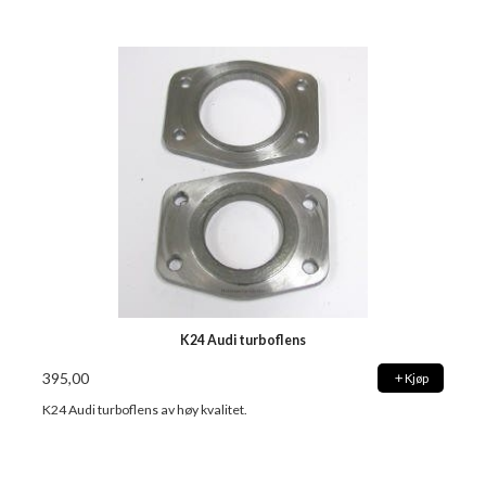
K24 Audi turboflens
395,00
Kjøp
K24 Audi turboflens av høy kvalitet.