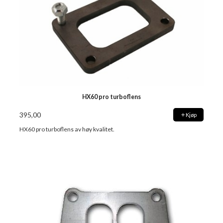
HX60 pro turboflens
395,00
Kjøp
HX60 pro turboflens av høy kvalitet.