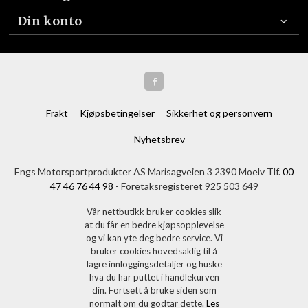
Din konto
Frakt
Kjøpsbetingelser
Sikkerhet og personvern
Nyhetsbrev
Engs Motorsportprodukter AS Marisagveien 3 2390 Moelv Tlf.
00
47 46 76 44 98
- Foretaksregisteret 925 503 649
Vår nettbutikk bruker cookies slik
at du får en bedre kjøpsopplevelse
og vi kan yte deg bedre service. Vi
bruker cookies hovedsaklig til å
lagre innloggingsdetaljer og huske
hva du har puttet i handlekurven
din. Fortsett å bruke siden som
normalt om du godtar dette.
Les