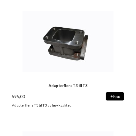
Adapterflens T3 til T3
595,00
Kjøp
Adapterflens T3 til T3 av høy kvalitet.