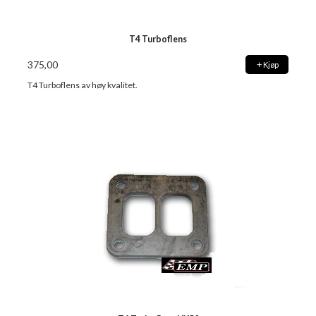
T4 Turboflens
375,00
Kjøp
T4 Turboflens av høy kvalitet.