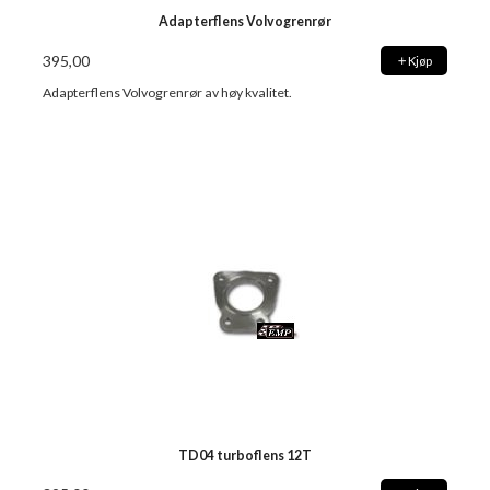
Adapterflens Volvogrenrør
395,00
Kjøp
Adapterflens Volvogrenrør av høy kvalitet.
TD04 turboflens 12T