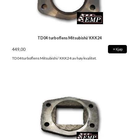
TD04 turboflens Mitsubishi/ KKK24
449,00
Kjøp
TD04 turboflens Mitsubishi/ KKK24 av høy kvalitet.